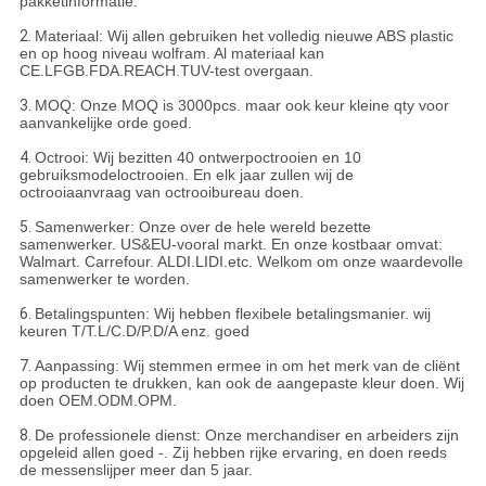
pakketinformatie.
2.
Materiaal: Wij allen gebruiken het volledig nieuwe ABS plastic
en op hoog niveau wolfram. Al materiaal kan
CE.LFGB.FDA.REACH.TUV-test overgaan.
3.
MOQ: Onze MOQ is 3000pcs. maar ook keur kleine qty voor
aanvankelijke orde goed.
4.
Octrooi: Wij bezitten 40 ontwerpoctrooien en 10
gebruiksmodeloctrooien. En elk jaar zullen wij de
octrooiaanvraag van octrooibureau doen.
5.
Samenwerker: Onze over de hele wereld bezette
samenwerker. US&EU-vooral markt. En onze kostbaar omvat:
Walmart. Carrefour. ALDI.LIDI.etc. Welkom om onze waardevolle
samenwerker te worden.
6.
Betalingspunten: Wij hebben flexibele betalingsmanier. wij
keuren T/T.L/C.D/P.D/A enz. goed
7.
Aanpassing: Wij stemmen ermee in om het merk van de cliënt
op producten te drukken, kan ook de aangepaste kleur doen. Wij
doen OEM.ODM.OPM.
8.
De professionele dienst: Onze merchandiser en arbeiders zijn
opgeleid allen goed -. Zij hebben rijke ervaring, en doen reeds
de messenslijper meer dan 5 jaar.