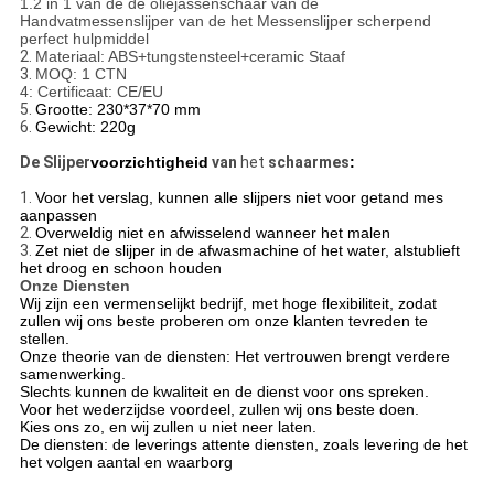
1.2 in 1 van de de oliejassenschaar van de
Handvatmessenslijper van de het Messenslijper scherpend
perfect hulpmiddel
2.
Materiaal: ABS+tungstensteel+ceramic Staaf
3.
MOQ: 1 CTN
4: Certificaat: CE/EU
5.
Grootte: 230*37*70 mm
6.
Gewicht: 220g
De Slijper
voorzichtigheid
van
het
schaarmes
:
1.
Voor het verslag, kunnen alle slijpers niet voor getand mes
aanpassen
2.
Overweldig niet en afwisselend wanneer het malen
3.
Zet niet de slijper in de afwasmachine of het water, alstublieft
het droog en schoon houden
Onze Diensten
Wij zijn een vermenselijkt bedrijf, met hoge flexibiliteit, zodat
zullen wij ons beste proberen om onze klanten tevreden te
stellen.
Onze theorie van de diensten: Het vertrouwen brengt verdere
samenwerking.
Slechts kunnen de kwaliteit en de dienst voor ons spreken.
Voor het wederzijdse voordeel, zullen wij ons beste doen.
Kies ons zo, en wij zullen u niet neer laten.
De diensten: de leverings attente diensten, zoals levering de het
het volgen aantal en waarborg