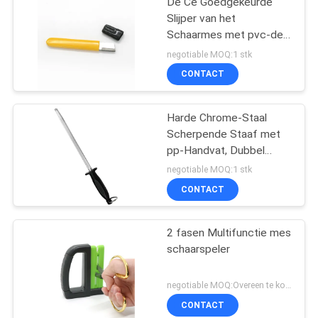
De Ce Goedgekeurde
Slijper van het
Schaarmes met pvc-de
Verpakking van de
negotiable MOQ:1 stk
Blaarkaart voor Vrouwen
CONTACT
Harde Chrome-Staal
Scherpende Staaf met
pp-Handvat, Dubbel
Blaarpakket
negotiable MOQ:1 stk
CONTACT
2 fasen Multifunctie mes
schaarspeler
negotiable MOQ:Overeen te komen
CONTACT