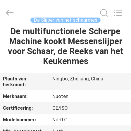
Yuyao
Norton
Electric
Appliance
Co.,
De Slijper van het schaarmes
Ltd..
All
De multifunctionele Scherpe
HUIS
Rights
Reserved.
Machine kookt Messenslijper
PRODUCTEN
voor Schaar, de Reeks van het
Keukenmes
VIDEO'S
Plaats van
Ningbo, Zhejiang, China
herkomst:
OVER
ONS
Merknaam:
Nuoten
Certificering:
CE/ISO
FABRIEKSTOUR
Modelnummer:
Nd-071