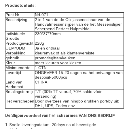
Productdetails:
Punt Nr.
Nd-071
Beschrijving
2 in 1 van de de Oliejassenschaar van de
Handvatmessenslijper van de het Messenslijper
Scherpend Perfect Hulpmiddel
Individuele
230*37*70mm
Grootte
Productgewicht
220g
OEM/ODM
Ja en onthaal
Verpakking
kleurenvak of als klantenvereiste
gebruik
promotiegiften/keuken
Kleur
meer kleuren voor kiezen
Minimumorde
1 CTN
Levertijd
ONGEVEER 15-20 dagen na het ontvangen van
desposit-5000pcs
Land van
CHINA
Herkomst
Betalingstermijn
T/T (30% TT vooraf, 70%-saldo vóór
verzending)
Het verschepen
Door overzees van ningbo drukken port/by uit:
DHL, UPS, Fedex enz.
De Slijper
voordeel
van
het
schaarmes
VAN ONS BEDRIJF
1.
Snelle leveringsdatum: 20days na al bevestigde