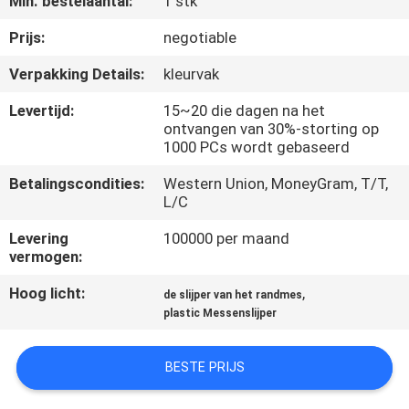
Min. bestelaantal:
1 stk
KWALITEITSCONTROLE
Prijs:
negotiable
NEEM
Verpakking Details:
kleurvak
CONTACT
Levertijd:
15~20 die dagen na het
MET
ontvangen van 30%-storting op
1000 PCs wordt gebaseerd
ONS
Betalingscondities:
Western Union, MoneyGram, T/T,
OP
L/C
Levering
100000 per maand
NIEUWS
vermogen:
Hoog licht:
,
de slijper van het randmes
GEVALLEN
plastic Messenslijper
VRAAG
BESTE PRIJS
EEN