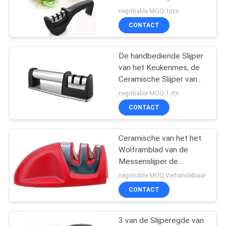
OFFERTE
Trekkracht door
negotiable MOQ:1pcs
Messenslijper
CONTACT
32
SITEMAP
De Slijper van het
De handbediende Slijper
van het Keukenmes, de
zuigingsmes
PRIVACY
Ceramische Slijper van
POLICY
het Wetsteenmes voor
negotiable MOQ:1 ctn
Leider
CONTACT
Ceramische van het het
24
Wolframblad van de
Elektrische
Messenslijper de
Randgreep 2 Slijper van
negotiable MOQ:Verhandelbaar
Messenslijper
het Stadiummes 95 * 52
CONTACT
* 45mm Hoek
3 van de Slijperegde van