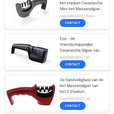
het stadium Ceramische
Mes het Messenslijper
18
voor Staal Rechte
negotiable MOQ:1 Pieces
Messen
Wetsteen
CONTACT
Scherpende Steen
Eco - de
Vriendschappelijke
Ceramische Slijper van
het Staalmes met In
negotiable MOQ:1 pc
twee stadia voor Keuken
CONTACT
13
Messen Scherpende
De handveiligheid van de
het Messenslijper van
Staaf
het 3 Stadium
Ceramische Wiel voor de
negotiable MOQ:1 ctn
Reeks van het
CONTACT
Keukenmes