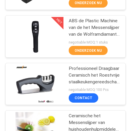
Messenslijper
KWALITEITSCONTROLE
ONDERZOEK NU
NEEM
HOT
ABS de Plastic Machine
21
van de het Messenslijper
CONTACT
van de Wolframdiamant
MET
Openluchtmessenslijper
Ceramische met Handvat
negotiable MOQ:1 stuks
ONS
ONDERZOEK NU
OP
Professioneel Draagbaar
Ceramisch het Roestvrije
NIEUWS
staalkeukengereedschap
24
van de Messenslijper
negotiable MOQ:100 Pcs
GEVALLEN
De Slijper van het
CONTACT
handvatmes
VRAAG
Ceramische het
Messenslijper van
EEN
huishoudenhulpmiddelen,