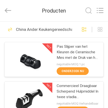
Yuyao
Norton
Electric
Producten
Appliance
Co.,
Ltd..
All
HUIS
Rights
45
Reserved.
China Ander Keukengereedschap
De Slijper van het
PRODUCTEN
huishoudenmes
HOT
Pas Slijper van het
Kleuren de Ceramische
VIDEO'S
Mes met de Druk van het
Merkembleem voor
negotiable MOQ:1 pc
Giften aan
OVER
ONDERZOEK NU
55
ONS
De Slijper van het
HOT
Commercieel Draagbaar
Scherpend Hulpmiddel In
FABRIEKSTOUR
keukenmes
twee stadia
205*65*52MM van de
negotiable MOQ:Verhandelbaar