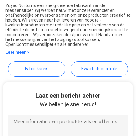
OFFERTE
Yuyao Norton is een snelgroeiende fabrikant van de
messenslijper. Wij werken nauw met onze leverancier en
Yuyao Norton Electric
onafhankelijke ontwerper samen om onze producten creatief te
houden. Wij streven naar het leveren van hoogte -
Appliance Co., Ltd.
SITEMAP
kwaliteitsproducten met redelijke prijs en het verlenen van de
efficiënte dienst om in snel bewegend ondernemingsklimaat te
concurreren. Wij veroorzaken de slijper van het Handvatmes,
het messenslijper van het Zuigingsstootkussen,
PRIVACY
Openluchtmessenslijper en alle andere ver
Leer meer >
POLICY
Fabrieksreis
Kwaliteitscontrole
Laat een bericht achter
We bellen je snel terug!