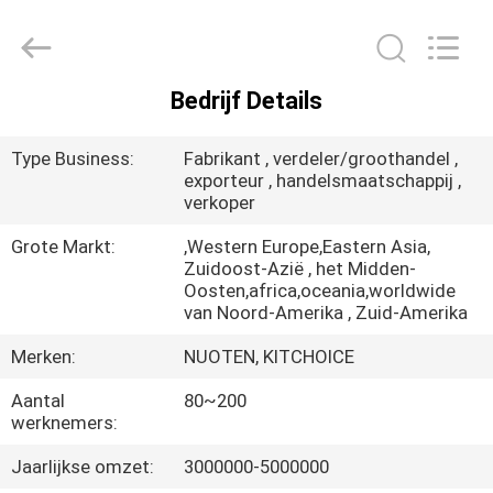
Yuyao
Norton
Electric
Appliance
Co.,
Ltd..
Bedrijf Details
All
HUIS
Rights
Reserved.
Type Business:
Fabrikant , verdeler/groothandel ,
PRODUCTEN
exporteur , handelsmaatschappij ,
verkoper
Grote Markt:
,Western Europe,Eastern Asia,
VIDEO'S
Zuidoost-Azië , het Midden-
Oosten,africa,oceania,worldwide
van Noord-Amerika , Zuid-Amerika
OVER
Merken:
NUOTEN, KITCHOICE
ONS
Aantal
80~200
werknemers:
FABRIEKSTOUR
Jaarlijkse omzet:
3000000-5000000