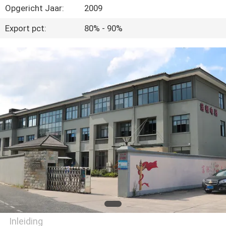
KWALITEITSCONTROLE
Opgericht Jaar:
2009
Export pct:
80% - 90%
NEEM
CONTACT
MET
ONS
OP
NIEUWS
GEVALLEN
VRAAG
EEN
Inleiding