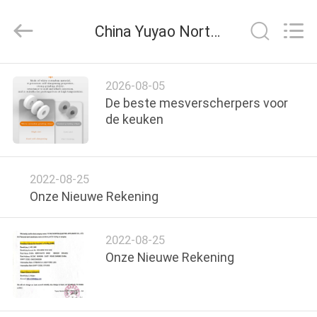
Yuyao
Norton
Electric
China Yuyao Norton Electric Appliance Co., Ltd. bedrijf nieuws
Appliance
Co.,
Ltd..
All
HUIS
Rights
Reserved.
2026-08-05
De beste mesverscherpers voor
PRODUCTEN
de keuken
VIDEO'S
2022-08-25
Onze Nieuwe Rekening
OVER
ONS
2022-08-25
Onze Nieuwe Rekening
FABRIEKSTOUR