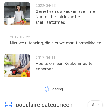
KWALITEITSCONTROLE
2022-04-28
Geniet van uw keukenleven met
NEEM
Nuoten-het blok van het
sterilisatormes
CONTACT
MET
2017-07-22
ONS
Nieuwe uitdaging, die nieuwe markt ontwikkelen
OP
2017-04-11
Hoe te om een Keukenmes te
NIEUWS
scherpen
GEVALLEN
loading...
VRAAG
EEN
populaire categorieën
Alle