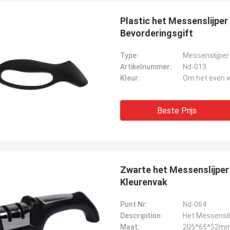
Plastic het Messenslijpe
Bevorderingsgift
Type:
Messenslijper
Artikelnummer:
Nd-013
Kleur:
Om het even 
Beste Prijs
Chris Melia
Zwarte het Messenslijper 
echts Norton, Geen Behoefte Andere
Kleurenvak
ncier!
Punt Nr:
Nd-064
Descripition:
Het Messensli
Maat:
205*65*52m