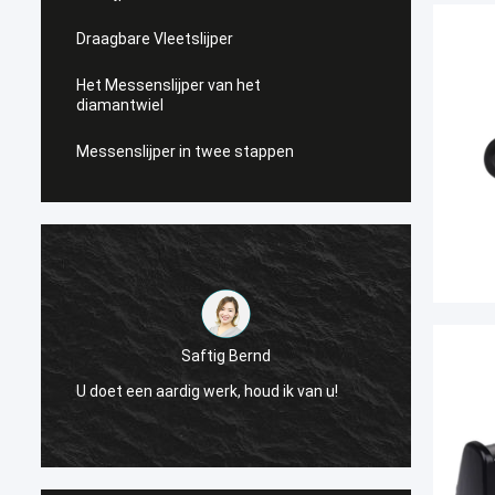
Draagbare Vleetslijper
Het Messenslijper van het
diamantwiel
Messenslijper in twee stappen
Saftig Bernd
e
Nu, sl
U doet een aardig werk, houd ik van u!
Levera