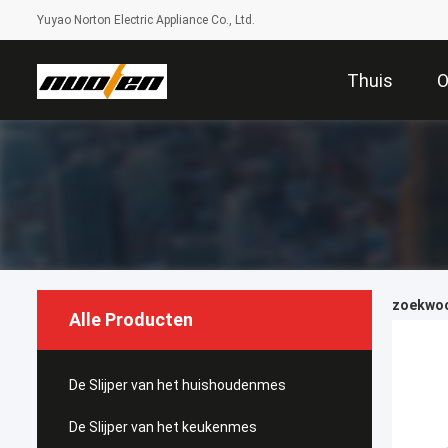
Yuyao Norton Electric Appliance Co., Ltd.
Thuis
O
zoekwoor
Alle Producten
De Slijper van het huishoudenmes
De Slijper van het keukenmes