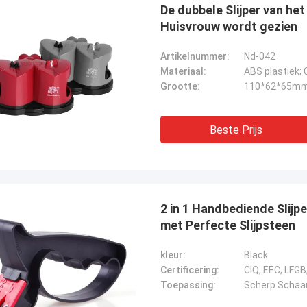
De dubbele Slijper van het
Huisvrouw wordt gezien
Artikelnummer:
Nd-042
Materiaal:
ABS plastiek;
Grootte:
110*62*65m
Beste Prijs
2 in 1 Handbediende Slij
met Perfecte Slijpsteen
kleur:
Black
Certificering:
CIQ, EEC, LFGB
Toepassing:
Scherp Schaa