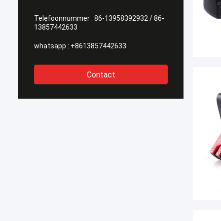
Telefoonnummer :
86-13958392932 / 86-
13857442633
whatsapp :
+8613857442633
Contact