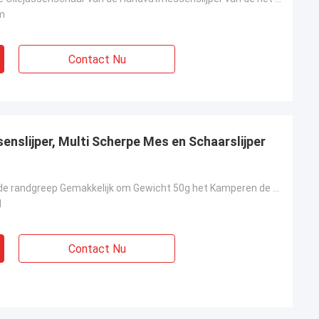
m
Contact Nu
nslijper, Multi Scherpe Mes en Schaarslijper
Het Rood van de randgreep Gemakkelijk om Gewicht 50g het Kamperen de Slijper van het Schaarmes met O
M
Contact Nu