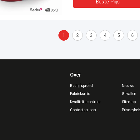
Beste Prijs
1
2
3
4
5
6
Over
Bedrijfsprofiel
Nieuws
Fabrieksreis
Gevallen
Kwaliteitscontrole
Sitemap
Contacteer ons
Privacybel