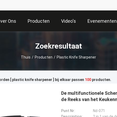
ver Ons
Producten
Video's
Evenementen
Zoekresultaat
Thuis
/
Producten
/
Plastic Knife Sharpener
den [ plastic knife sharpener ] bij elkaar passen
100
producten.
De multifunctionele Sche
de Reeks van het Keuken
Punt Nr:
Nd-071
Descripition: