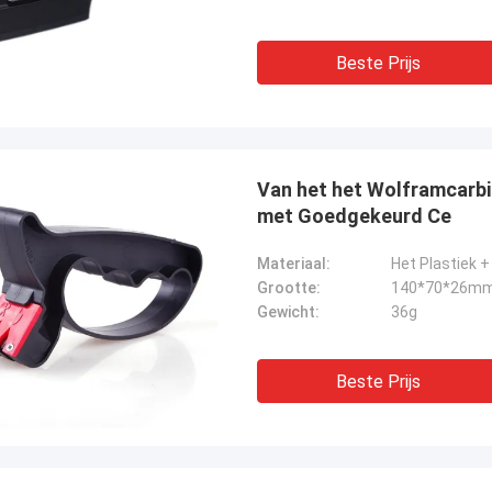
Beste Prijs
Van het het Wolframcarbi
met Goedgekeurd Ce
Materiaal:
Het Plastiek 
Grootte:
140*70*26m
Gewicht:
36g
Beste Prijs