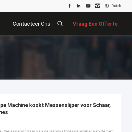
Dutch
Contacteer Ons
Vraag Een Offerte
Aan
rpe Machine kookt Messenslijper voor Schaar,
mes
2 in 1 van de de Oliejassenschaar van de Handvatmessenslijper van de het Messenslijper Scherpend Per