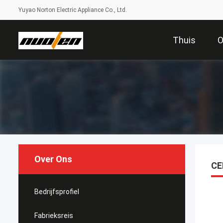
Yuyao Norton Electric Appliance Co., Ltd.
Thuis
O
Over Ons
CE
Bedrijfsprofiel
Fabrieksreis