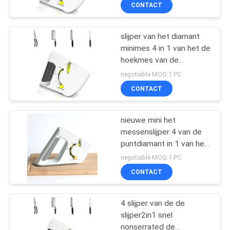
Slijperhulpmiddel nieuwe
KWALITEITSCONTROLE
CONTACT
ontwerp geschikt voor
mes en schaar
NEEM
slijper van het diamant
21
minimes 4 in 1 van het de
CONTACT
hoekmes van de
MET
Openluchtmessenslijper
messenslijper de
negotiable MOQ:1 PC
slijperberoeps
ONS
CONTACT
OP
nieuwe mini het
messenslijper 4 van de
NIEUWS
puntdiamant in 1 van het
24
de hoekmes van de
negotiable MOQ:1 PC
messenslijper de
GEVALLEN
De Slijper van het
CONTACT
slijperberoeps
handvatmes
VRAAG
4 slijper van de de
slijper2in1 snel
EEN
nonserrated de