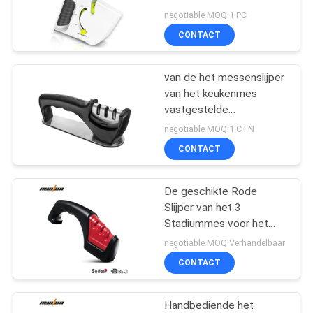
OFFERTE
draagbare keuken van
negotiable MOQ:1 PC
het stadiummes aan
CONTACT
resore bladen
32
SITEMAP
De Slijper van het
van de het messenslijper
van het keukenmes
zuigingsmes
PRIVACY
vastgestelde
POLICY
ceramische messen 3
negotiable MOQ:1 CTN
het gadget van de
CONTACT
stadiakeuken
De geschikte Rode
24
Slijper van het 3
Elektrische
Stadiummes voor het
Scherpende Systeem
negotiable MOQ:Verhandelbaar
Messenslijper
van het Keukenmes
CONTACT
Handbediende het