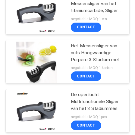
Messenslijper van het
titaniumcarbide, Slijper
18
van het Koks de
negotiable MOQ:1 ctn
Professionele Mes
Wetsteen
CONTACT
Scherpende Steen
Het Messenslijper van
nuts Hoogwaardige
Purpere 3 Stadium met
Rubberdruk
negotiable MOQ:1 karton
CONTACT
13
Messen Scherpende
De openlucht
Multifunctionele Slijper
Staaf
van het 3 Stadiummes
voor Tuinhulpmiddel het
negotiable MOQ:1pcs
Scherpen
CONTACT