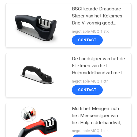
BSCI keurde Draagbare
16
Slijper van het Koksmes
Elektrische
Drie V-vormig goed
Groevenontwerp
negotiable MOQ:1 stk
Messenhouder
CONTACT
De handslijper van het de
Filetmes van het
Hulpmiddelhandvat met
18
Achterkleurengrootte
negotiable MOQ:1 ctn
190 * 62 * 60mm
CONTACT
Nieuwe Aankomst
Multi het Mengen zich
het Messenslijper van
het Hulpmiddelhandvat,
de Overgegaane Slijper
negotiable MOQ:1 stk
van het 2 Stapmes met