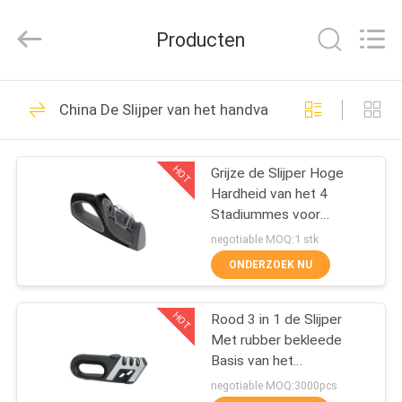
Yuyao
Norton
Electric
Producten
Appliance
Co.,
Ltd..
All
HUIS
Rights
45
Reserved.
China De Slijper van het handvatmes
De Slijper van het
PRODUCTEN
huishoudenmes
HOT
Grijze de Slijper Hoge
Hardheid van het 4
VIDEO'S
Stadiummes voor
Aziatische en Europese
negotiable MOQ:1 stk
Messen
OVER
ONDERZOEK NU
55
ONS
De Slijper van het
HOT
Rood 3 in 1 de Slijper
Met rubber bekleede
FABRIEKSTOUR
keukenmes
Basis van het
Handvatmes voor
negotiable MOQ:3000pcs