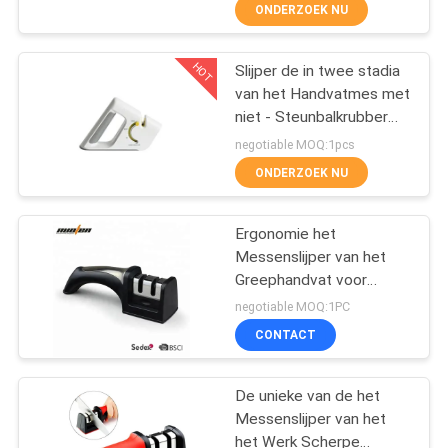
Gevechtsgravure, Filet
KWALITEITSCONTROLE
ONDERZOEK NU
NEEM
HOT
Slijper de in twee stadia
21
van het Handvatmes met
CONTACT
niet - Steunbalkrubber
MET
Openluchtmessenslijper
voor Zakmes
negotiable MOQ:1pcs
ONS
ONDERZOEK NU
OP
Ergonomie het
Messenslijper van het
NIEUWS
Greephandvat voor
24
Zakmessen met
negotiable MOQ:1PC
Wolframstaal
GEVALLEN
De Slijper van het
CONTACT
handvatmes
VRAAG
De unieke van de het
Messenslijper van het
EEN
het Werk Scherpe