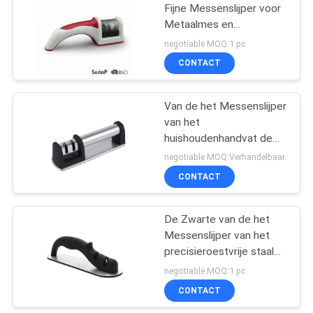
Fijne Messenslijper voor
Metaalmes en
18
Ceramische Messen
negotiable MOQ:1 pc
Wetsteen
CONTACT
Scherpende Steen
Van de het Messenslijper
van het
huishoudenhandvat de
Toebehoren van de het
negotiable MOQ:Verhandelbaar
Roestvrije staalkeuken
CONTACT
13
200 * 62 * 64mm
Messen Scherpende
De Zwarte van de het
Messenslijper van het
Staaf
precisieroestvrije staal
met niet - de Bodem van
negotiable MOQ:1 pc
het Misstapstaal
CONTACT