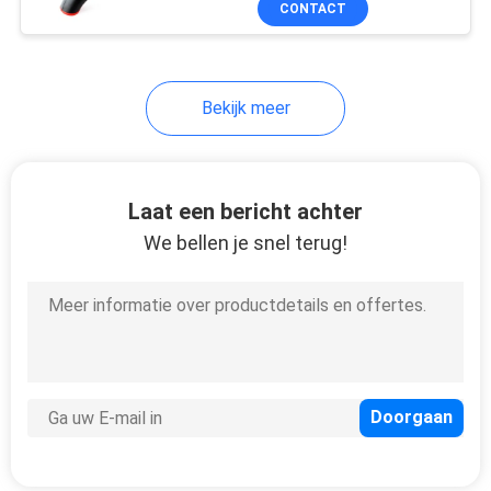
CONTACT
19
FDA
Grote
Bevorderingspunten
Bekijk meer
Laat een bericht achter
We bellen je snel terug!
12
Ander
Keukengereedschap
17