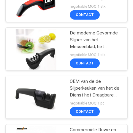
OFFERTE
Handvat Kleine
negotiable MOQ:1 stk
Scherpende
CONTACT
Hulpmiddelen
32
SITEMAP
De Slijper van het
De moderne Gevormde
Slijper van het
zuigingsmes
PRIVACY
Messenblad, het
POLICY
Messenslijper van de
negotiable MOQ:1 stk
Chef-kokskeus voor
CONTACT
Huisvrouw
OEM van de de
24
Slijperkeuken van het de
Elektrische
Dienst het Draagbare
Mes Scherpende
negotiable MOQ:1 pc
Messenslijper
Hulpmiddel voor Chef-
CONTACT
kokmessen
Commerciële Ruwe en