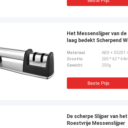
Beste Prijs
Het Messenslijper van de
laag bedekt Scherpend W
Materiaal:
ABS + SS201 
Grootte:
200 * 62 * 6
Gewicht:
250g
Beste Prijs
De scherpe Slijper van h
Roestvrije Messenslijper