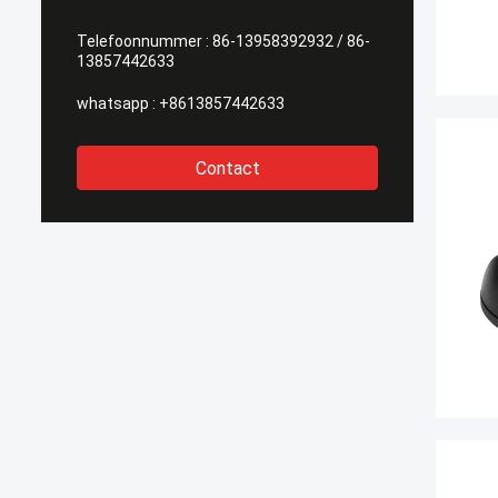
Telefoonnummer :
86-13958392932 / 86-
13857442633
whatsapp :
+8613857442633
Contact