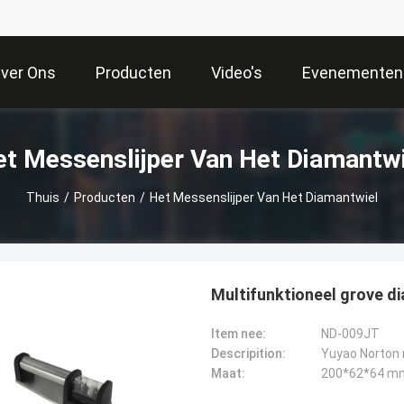
ver Ons
Producten
Video's
Evenementen
et Messenslijper Van Het Diamantwi
Thuis
/
Producten
/
Het Messenslijper Van Het Diamantwiel
Multifunktioneel grove d
Item nee:
ND-009JT
Descripition:
Maat:
200*62*64 m