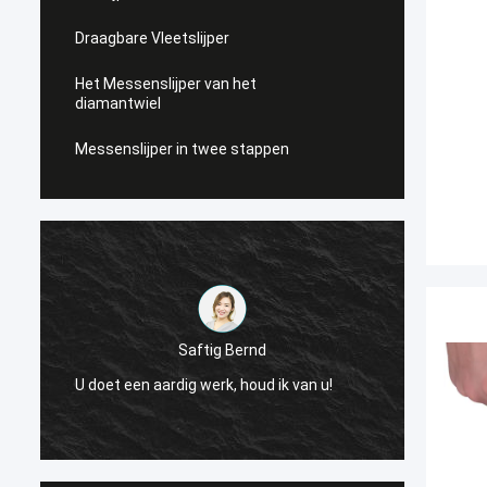
Draagbare Vleetslijper
Het Messenslijper van het
diamantwiel
Messenslijper in twee stappen
Saftig Bernd
e
Nu, sl
U doet een aardig werk, houd ik van u!
Levera