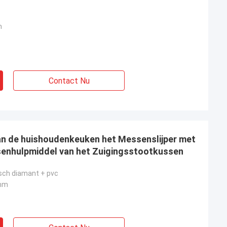
m
Contact Nu
an de huishoudenkeuken het Messenslijper met
senhulpmiddel van het Zuigingsstootkussen
sch diamant + pvc
0mm