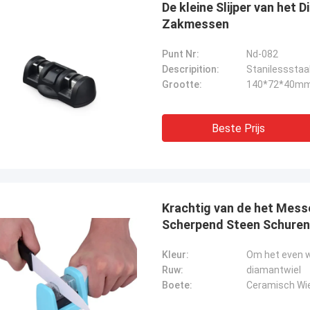
De kleine Slijper van het
Zakmessen
Punt Nr:
Nd-082
Descripition:
Grootte:
140*72*40m
Beste Prijs
Krachtig van de het Messe
Chris Melia
Scherpend Steen Schuren
echts Norton, Geen Behoefte Andere
ncier!
Kleur:
Om het even w
Ruw:
diamantwiel
Boete:
Ceramisch Wie