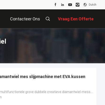
Dutch
Contacteer Ons
Vraag Een Offerte
Aan
el
iamantwiel mes slijpmachine met EVA kussen
Yuyao Norton multifunctionele grove dubbele creatieve diamantwiel-messenslijper met EVA-kussen
m