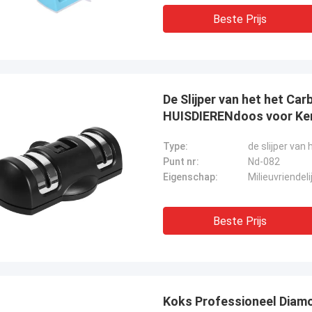
Beste Prijs
De Slijper van het het Ca
HUISDIERENdoos voor Ker
Type:
de slijper va
Punt nr:
Nd-082
Eigenschap:
Milieuvriendeli
Beste Prijs
Koks Professioneel Diamo