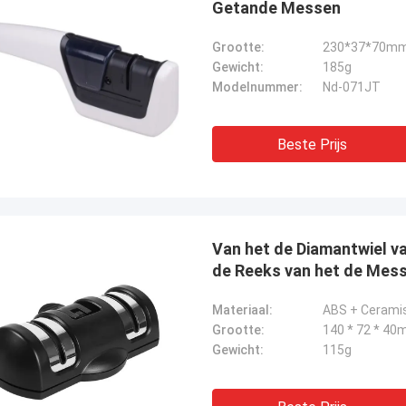
Getande Messen
Grootte:
230*37*70m
Gewicht:
185g
Modelnummer:
Nd-071JT
Beste Prijs
Van het de Diamantwiel v
de Reeks van het de Mes
Materiaal:
ABS + Cerami
Grootte:
140 * 72 * 4
Gewicht:
115g