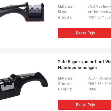
Materiaal:
Kleur:
om het even w
Grootte:
190 * 50 * 60
Beste Prijs
2 de Slijper van het het 
Handmessenslijper
Materiaal:
ABS + Ceramis
Grootte:
205 * 65 * 52
Gewicht:
180G
Beste Prijs