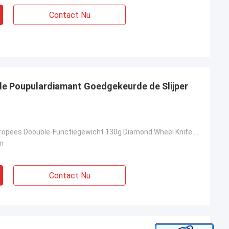
Contact Nu
de Poupulardiamant Goedgekeurde de Slijper
Poupular in Europees Doouble-Functiegewicht 130g Diamond Wheel Knife Sharpener With Goedgekeurd FDA
m
Contact Nu