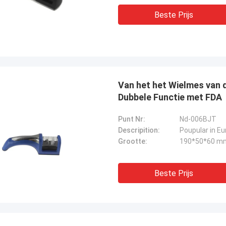
Beste Prijs
Van het het Wielmes van 
Dubbele Functie met FDA
Punt Nr:
Nd-006BJT
Descripition:
Grootte:
190*50*60 m
Beste Prijs