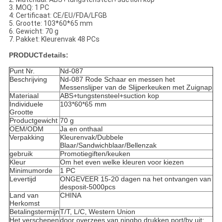
3. MOQ: 1 PC
4: Certificaat: CE/EU/FDA/LFGB
5. Grootte: 103*60*65 mm
6. Gewicht: 70 g
7. Pakket: Kleurenvak 48 PCs
PRODUCTdetails:
Punt Nr.
Nd-087
Beschrijving
Nd-087 Rode Schaar en messen het
Messenslijper van de Slijperkeuken met Zuignap
Materiaal
ABS+tungstensteel+suction kop
Individuele
103*60*65 mm
Grootte
Productgewicht
70 g
OEM/ODM
Ja en onthaal
Verpakking
Kleurenvak/Dubbele
Blaar/Sandwichblaar/Bellenzak
gebruik
Promotiegiften/keuken
Kleur
Om het even welke kleuren voor kiezen
Minimumorde
1 PC
Levertijd
ONGEVEER 15-20 dagen na het ontvangen van
desposit-5000pcs
Land van
CHINA
Herkomst
Betalingstermijn
T/T, L/C, Western Union
Het verschepen
door overzees van ningbo drukken port/by uit: