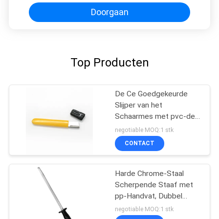
Doorgaan
Top Producten
De Ce Goedgekeurde
Slijper van het
Schaarmes met pvc-de
Verpakking van de
negotiable MOQ:1 stk
Blaarkaart voor Vrouwen
CONTACT
Harde Chrome-Staal
Scherpende Staaf met
pp-Handvat, Dubbel
Blaarpakket
negotiable MOQ:1 stk