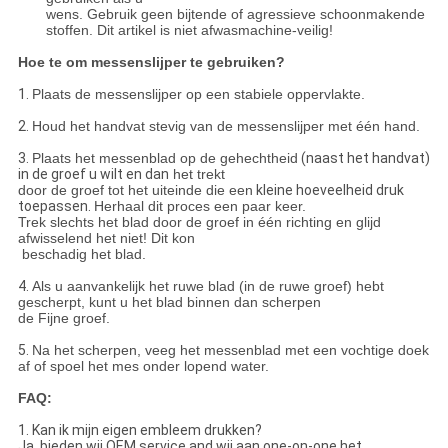
wens. Gebruik geen bijtende of agressieve schoonmakende
stoffen. Dit artikel is niet afwasmachine-veilig!
Hoe te om messenslijper te gebruiken?
1.
Plaats de messenslijper op een stabiele oppervlakte.
2.
Houd het handvat stevig van de messenslijper met één hand.
3.
Plaats het messenblad op de gehechtheid
(naast het handvat)
in de groef u wilt en dan
het trekt
door de groef tot het uiteinde die een
kleine hoeveelheid druk
toepassen.
Herhaal dit proces een paar keer.
Trek slechts het blad door de groef in één richting en glijd
afwisselend het niet! Dit kon
beschadig
het blad.
4.
Als u aanvankelijk het ruwe blad (in de ruwe groef) hebt
gescherpt, kunt u het blad binnen dan scherpen
de Fijne groef.
5.
Na het scherpen, veeg het messenblad met een vochtige doek
af of spoel het mes onder lopend water.
FAQ:
1. Kan ik mijn eigen embleem drukken?
Ja, bieden wij OEM service.and wij aan one-on-one het