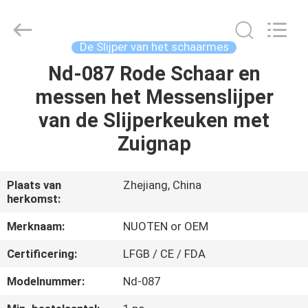
Yuyao
Norton
Electric
Appliance
Co.,
De Slijper van het schaarmes
Ltd..
All
Nd-087 Rode Schaar en
HUIS
Rights
Reserved.
messen het Messenslijper
PRODUCTEN
van de Slijperkeuken met
Zuignap
VIDEO'S
Plaats van
Zhejiang, China
herkomst:
OVER
ONS
Merknaam:
NUOTEN or OEM
Certificering:
LFGB / CE / FDA
FABRIEKSTOUR
Modelnummer:
Nd-087