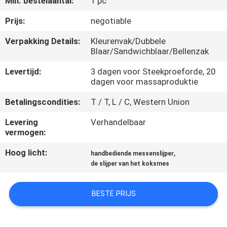
Min. bestelaantal:
1 pc
KWALITEITSCONTROLE
Prijs:
negotiable
NEEM
Verpakking Details:
Kleurenvak/Dubbele
Blaar/Sandwichblaar/Bellenzak
CONTACT
MET
Levertijd:
3 dagen voor Steekproeforde, 20
dagen voor massaproduktie
ONS
Betalingscondities:
T / T, L / C, Western Union
OP
Levering
Verhandelbaar
vermogen:
NIEUWS
Hoog licht:
,
handbediende messenslijper
de slijper van het koksmes
GEVALLEN
BESTE PRIJS
VRAAG
EEN