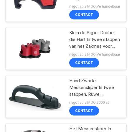
OFFERTE
Messenslijper van de
negotiable MOQ:Verhandelbaar
Randgreep met Wit
CONTACT
Doospakket
SITEMAP
Klein de Slijper Dubbel
die Hart In twee stappen
PRIVACY
van het Zakmes voor
POLICY
Fruitmessen wordt
negotiable MOQ:Verhandelbaar
gevormd
CONTACT
Hand Zwarte
Messenslijper In twee
stappen, Ruwe
Messenslijper voor
negotiable MOQ:3000 st
Zakmes
CONTACT
Het Messenslijper In