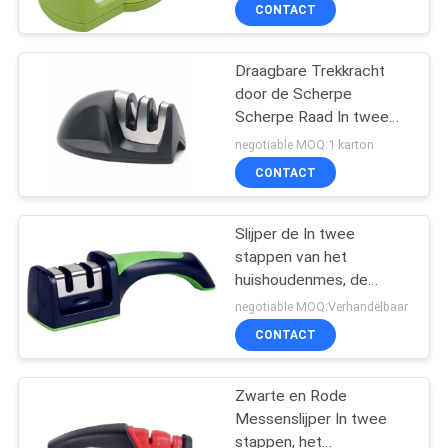
kok
KWALITEITSCONTROLE
CONTACT
NEEM
Draagbare Trekkracht
door de Scherpe
CONTACT
Scherpe Raad In twee
MET
stappen van de
negotiable MOQ:1 karton
Messenslijper voor
ONS
CONTACT
Beginners
OP
Slijper de In twee
stappen van het
NIEUWS
huishoudenmes, de
Slijper van het Tuinmes
negotiable MOQ:Verhandelbaar
met Vooraf ingestelde
GEVALLEN
CONTACT
Scherpende Hoek
VRAAG
Zwarte en Rode
Messenslijper In twee
EEN
stappen, het