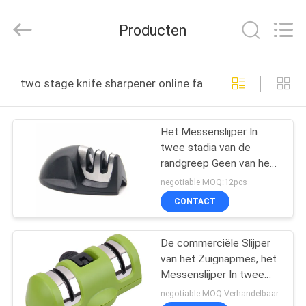
Yuyao
Norton
Electric
Producten
Appliance
Co.,
Ltd..
All
HUIS
Rights
Reserved.
two stage knife sharpener online fabricage
PRODUCTEN
Het Messenslijper In
twee stadia van de
VIDEO'S
randgreep Geen van het
de Keukenhuis van de
negotiable MOQ:12pcs
Misstapmat de
OVER
CONTACT
Slijperhulpmiddel
ONS
De commerciële Slijper
van het Zuignapmes, het
FABRIEKSTOUR
Messenslijper In twee
stadia van de Huischef-
negotiable MOQ:Verhandelbaar