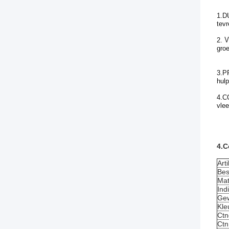
1.D
tevr
V
2.
groe
3.P
hulp
4.C
vle
4.C
Art
Bes
Mat
Ind
Gew
Kle
Ctn
Ctn