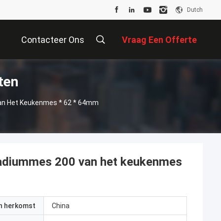
Dutch
Contacteer Ons
Vraag Een Offerte
ten
Aan
 Van Het Keukenmes * 62 * 64mm
t Stadiummes 200 van het keukenmes
an herkomst
China