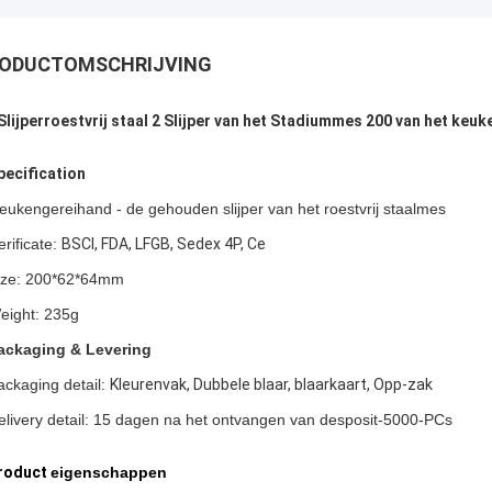
ODUCTOMSCHRIJVING
Slijperroestvrij staal 2 Slijper van het Stadiummes 200 van het ke
pecification
eukengereihand - de gehouden slijper van het roestvrij staalmes
erificate:
BSCI, FDA, LFGB, Sedex 4P, Ce
ize: 200*62*64mm
eight: 235g
ackaging & Levering
ackaging detail:
Kleurenvak, Dubbele blaar, blaarkaart, Opp-zak
elivery detail: 15 dagen na het ontvangen van desposit-5000-PCs
roduct
eigenschappen