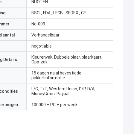
m
NUOTEN
ing
BSCI , FDA , LFGB , SEDEX , CE
mmer
Nd-009
elaantal
Verhandelbaar
negotiable
Kleurenvak, Dubbele blaar, blaarkaart,
g Details
Opp-zak
15 dagen na al bevestigde
pakketinformatie
L/C, T/T, Western Union, D/P, D/A,
condities
MoneyGram, Paypal
 vermogen
100000 + PC + per week