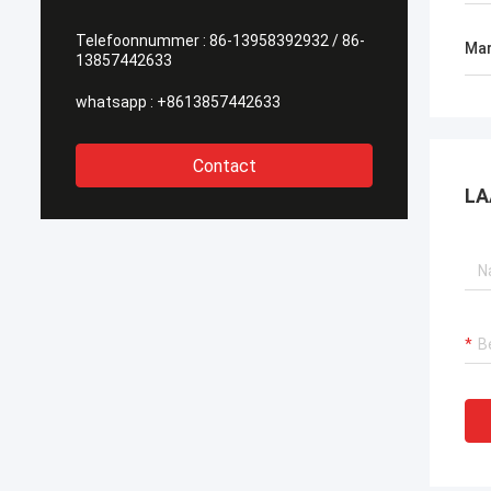
Telefoonnummer :
86-13958392932 / 86-
Mar
13857442633
whatsapp :
+8613857442633
Contact
LA