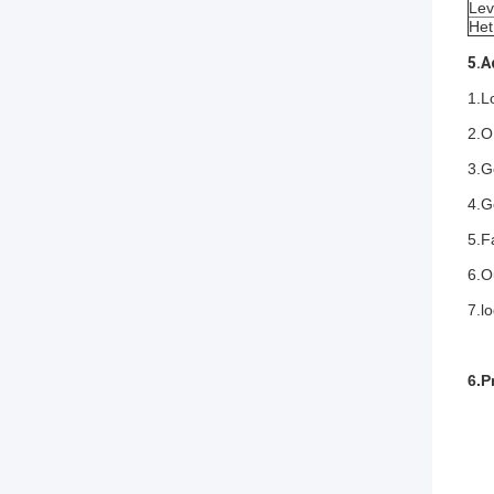
Lev
Het
5.A
1.L
2.O
3.G
4.G
5.F
6.O
7.l
6.P