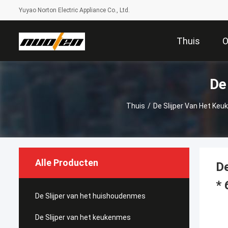
Yuyao Norton Electric Appliance Co., Ltd.
Thuis
O
De
Thuis
/
De Slijper Van Het Ke
Alle Producten
De
*
De Slijper van het huishoudenmes
De Slijper van het keukenmes