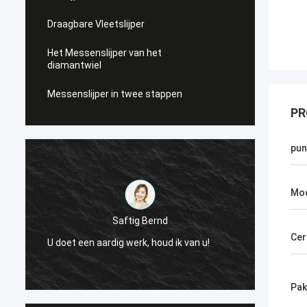
Draagbare Vleetslijper
Het Messenslijper van het
diamantwiel
Messenslijper in twee stappen
PR
pun
Mo
Saftig Bernd
e
Nu, sl
Cer
U doet een aardig werk, houd ik van u!
Levera
Pak