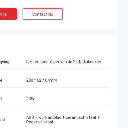
rijs
Contact Nu
ijving
het messenslijper van de 2 stadiakeuken
te
200 * 62 * 64mm
t
235g
ABS + wolframblad + ceramisch staaf +
aal
Roestvrij staal