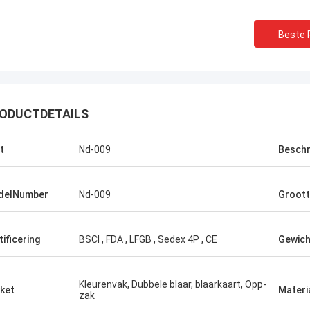
Beste P
ODUCTDETAILS
t
Nd-009
Beschr
delNumber
Nd-009
Groot
Chris Melia
echts Norton, Geen Behoefte Andere
tificering
BSCI , FDA , LFGB , Sedex 4P , CE
Gewich
ncier!
Kleurenvak, Dubbele blaar, blaarkaart, Opp-
ket
Materi
zak