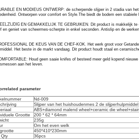
URABLE EN MODIEUS ONTWERP: de scherpende slijper in 2 stadia van het 
edenheid. Ontworpen voor comfort en Style.The biedt de bodem een stabiele b
EELZIJDIG
EN GEMAKKELIJK TE GEBRUIKEN. Dit product is makkelijk te geb
f en geniet van scheermes-scherpte in enkel seconden. Antislip en de werken 
ROFESSIONAL DE KEUS VAN DE CHEF-KOK. Het werk groot voor Getande me
middel. Het beste in de markt vandaag. Dit product houdt staal en ceramische
OMFORTABLE: Houd geen saaie knifes of besteed meer geld kopend nieuwe bla
esmessen aan het leven.
orrelated parameter
ikelnummer
Nd-009
chrijving
Slijper van het huishoudenmes 2 de slijperhulpmidde
eriaal
ABS+diamond malend wheel+ceramic die wheel+stain
ividuele Grootte
200 * 62 * 64mm
icht
235g
ur
Om het even welk
grootte
450*410*230mm
 Qty
36pcs