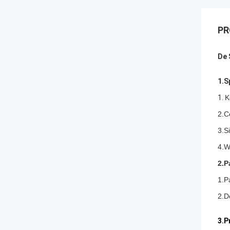
PR
De 
1.S
1.
K
2.C
3.S
4.W
2.P
1.P
2.D
3.P