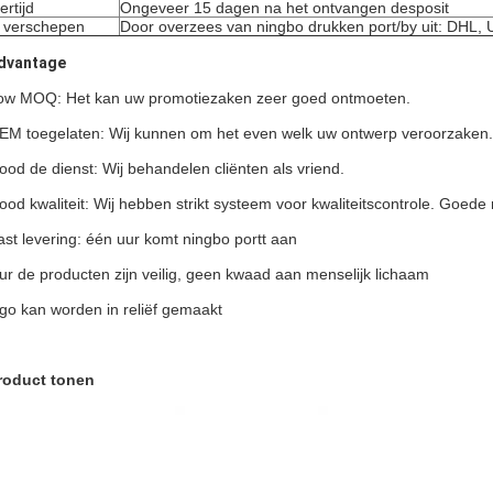
ertijd
Ongeveer 15 dagen na het ontvangen desposit
 verschepen
Door overzees van ningbo drukken port/by uit: DHL,
dvantage
ow MOQ: Het kan uw promotiezaken zeer goed ontmoeten.
EM toegelaten: Wij kunnen om het even welk uw ontwerp veroorzaken.
ood de dienst: Wij behandelen cliënten als vriend.
ood kwaliteit: Wij hebben strikt systeem voor kwaliteitscontrole. Goede 
ast levering: één uur komt ningbo portt aan
ur de producten zijn veilig, geen kwaad aan menselijk lichaam
ogo kan worden in reliëf gemaakt
roduct tonen