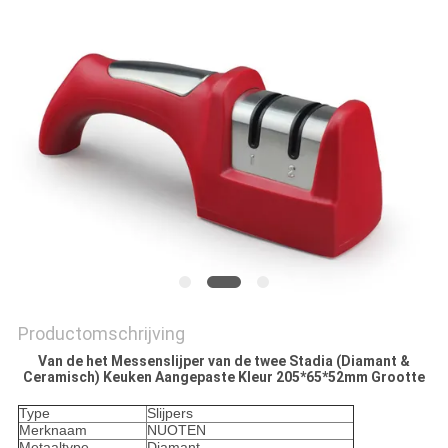
OFFERTE
SITEMAP
PRIVACY
POLICY
Productomschrijving
Van de het Messenslijper van de twee Stadia (Diamant &
Ceramisch) Keuken Aangepaste Kleur 205*65*52mm Grootte
Type
Slijpers
Merknaam
NUOTEN
Metaaltype
Diamant