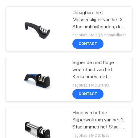
Draagbare het
Messenslijper van het 3
Stadiumhuishouden, de
Handbediende Slijper van
negotiable MOQ:Verhandelbaar
het Wolframcarbide
CONTACT
Slijper de met hoge
weerstand van het
Keukenmes met
Regelbaar Premie
negotiable MOQ:1 stk
Dubbel Systeem
CONTACT
Hand van het de
Slijperwolfram van het 2
Stadiummes het Staal en
van Cermaic Scherpende
negotiable MOQ:1pcs