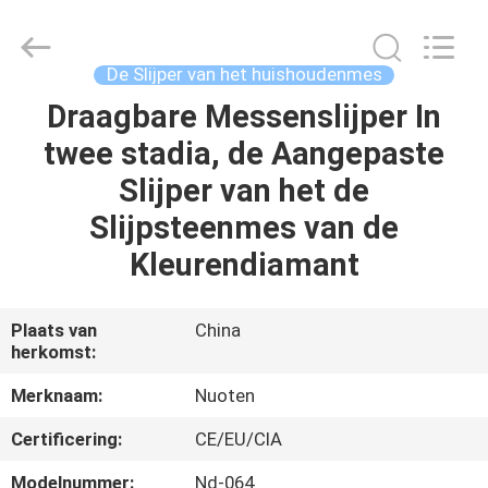
Yuyao
Norton
Electric
Appliance
Co.,
De Slijper van het huishoudenmes
Ltd..
All
Draagbare Messenslijper In
HUIS
Rights
Reserved.
twee stadia, de Aangepaste
PRODUCTEN
Slijper van het de
Slijpsteenmes van de
VIDEO'S
Kleurendiamant
OVER
Plaats van
China
herkomst:
ONS
Merknaam:
Nuoten
FABRIEKSTOUR
Certificering:
CE/EU/CIA
Modelnummer:
Nd-064