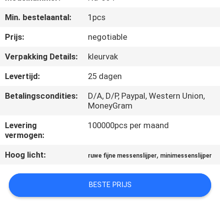
KWALITEITSCONTROLE
Min. bestelaantal:
1pcs
NEEM
Prijs:
negotiable
CONTACT
Verpakking Details:
kleurvak
MET
Levertijd:
25 dagen
ONS
Betalingscondities:
D/A, D/P, Paypal, Western Union,
OP
MoneyGram
Levering
100000pcs per maand
NIEUWS
vermogen:
Hoog licht:
,
ruwe fijne messenslijper
minimessenslijper
GEVALLEN
BESTE PRIJS
VRAAG
EEN