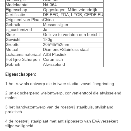
Modelaantal
Nd-064
Eigenschap
Opgeslagen, Milieuvriendelijk
Certificatie
DE EEG, FDA, LFGB, CE/DE EU
Origineel van Plaats
China
Gebruik
Messenslijper
is_customized
Ja
Kleur
Gelieve te verlaten een bericht
Gewicht
180g
Grootte
205*65*52mm
Metaal
Diamond+Stainless staal
Lichaamsmateriaal
ABS Plastiek
Het fijne Scherpen
Ceramisch
Gebruik
Afwisselend
Eigenschappen:
1 het ruw als ontwerp die in twee stadia, zowel finegrinding
2 uniek scherpend wielontwerp, convenienttool die afwisselend
malen
3 het handvatontwerp van de roestvrij staalbuis, stylishand
praktisch
4 de roestvrij staalplaat met antislipbaseto van EVA verzekert
slijperveiligheid