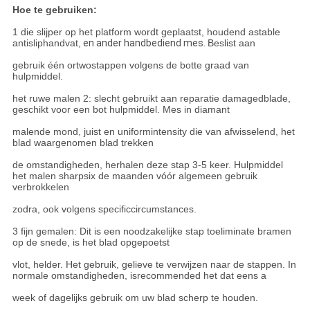
Hoe te gebruiken:
1 die slijper op het platform wordt geplaatst, houdend astable
antisliphandvat,
en ander handbediend mes.
Beslist aan
gebruik één ortwostappen volgens de botte graad van
hulpmiddel.
het ruwe malen 2: slecht gebruikt aan reparatie damagedblade,
geschikt voor een bot hulpmiddel. Mes in diamant
malende mond, juist en uniformintensity die van afwisselend, het
blad waargenomen blad trekken
de omstandigheden, herhalen deze stap 3-5 keer. Hulpmiddel
het malen sharpsix de maanden vóór algemeen gebruik
verbrokkelen
zodra, ook volgens specificcircumstances.
3 fijn gemalen: Dit is een noodzakelijke stap toeliminate bramen
op de snede, is het blad opgepoetst
vlot, helder. Het gebruik, gelieve te verwijzen naar de stappen. In
normale omstandigheden, isrecommended het dat eens a
week of dagelijks gebruik om uw blad scherp te houden.