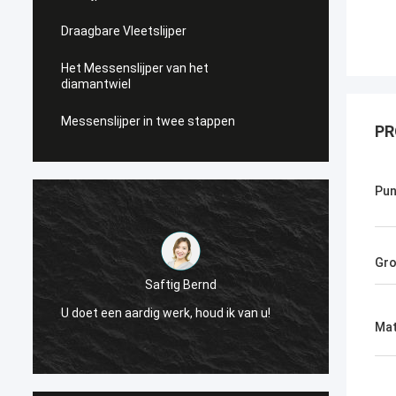
Draagbare Vleetslijper
Het Messenslijper van het
diamantwiel
Messenslijper in twee stappen
PR
Pun
Gro
Saftig Bernd
e
Nu, sl
U doet een aardig werk, houd ik van u!
Levera
Mat