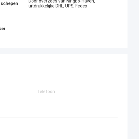
Door overzees van Ningbo-Haven,
rschepen
uitdrukkelijke DHL, UPS, Fedex
per