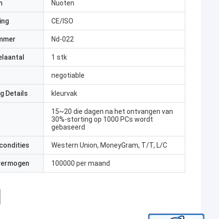
m
Nuoten
ing
CE/ISO
mmer
Nd-022
elaantal
1 stk
negotiable
g Details
kleurvak
15~20 die dagen na het ontvangen van
30%-storting op 1000 PCs wordt
gebaseerd
condities
Western Union, MoneyGram, T/T, L/C
 vermogen
100000 per maand