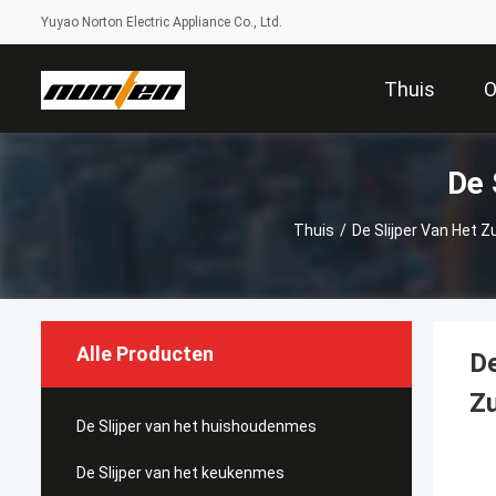
Yuyao Norton Electric Appliance Co., Ltd.
Thuis
O
De 
Thuis
/
De Slijper Van Het 
Alle Producten
De
Zu
De Slijper van het huishoudenmes
De Slijper van het keukenmes