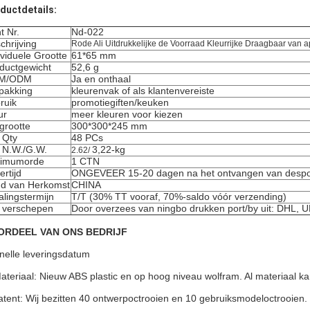
ductdetails:
t Nr.
Nd-022
chrijving
Rode Ali Uitdrukkelijke de Voorraad Kleurrijke Draagbaar van a
ividuele Grootte
61*65 mm
ductgewicht
52,6 g
M/ODM
Ja en onthaal
pakking
kleurenvak of als klantenvereiste
ruik
promotiegiften/keuken
ur
meer kleuren voor kiezen
grootte
300*300*245 mm
 Qty
48 PCs
 N.W./G.W.
3,22-kg
2.62/
nimumorde
1 CTN
ertijd
ONGEVEER 15-20 dagen na het ontvangen van despo
d van Herkomst
CHINA
alingstermijn
T/T (30% TT vooraf, 70%-saldo vóór verzending)
 verschepen
Door overzees van ningbo drukken port/by uit: DHL, 
ORDEEL VAN ONS BEDRIJF
nelle leveringsdatum
ateriaal: Nieuw ABS plastic en op hoog niveau wolfram. Al materia
atent: Wij bezitten 40 ontwerpoctrooien en 10 gebruiksmodeloctrooien. W