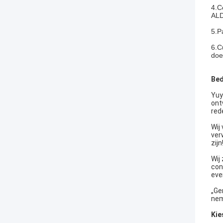
4.C
ALD
5.P
6.C
do
Bed
Yuy
ont
red
Wij
ver
zijn
Wij
con
eve
„Ge
nem
Kie