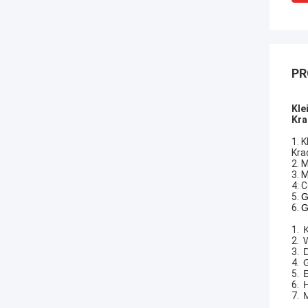
PR
Kle
Kra
1. 
Kra
2.
M
3.
M
4: 
5.
G
6.
G
1.
K
2.
W
3.
D
4.
G
5.
E
6.
H
7.