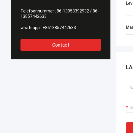
Lev
Telefoonnummer :
86-13958392932 / 86-
13857442633
Mar
whatsapp :
+8613857442633
Contact
LA