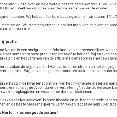
ooperator: Onze over de hele wereld bezette samenwerker. US&EU-voor
I.LIDI.etc. Welkom om onze waardevolle samenwerker te worden.
ayment punten: Wij hebben flexibele betalingsmanier. wij keuren T/T.L
ustomization: Wij stemmen ermee in om het merk van de cliënt op prod
en OEM.ODM.OPM.
rijfprofiel
ao Norton is een snelgroeiende fabrikant van de messenslijper, werke
werper samen om onze producten creatief te houden. Wij streven naar
elijke prijs en het verlenen van de efficiënte dienst om in snel beweg
 veroorzaken de slijper van het Handvatmes, de slijper van het Zuigin
wante punten. Wij geloven de goede producten praktisch en economi
!
 zijn ernstig in de kwaliteitscontrole, van het inkomende materiaal aan 
centreren ons bij de „Voortdurende verbetering“, zodat zowel onze kla
n welk terugkoppelen
en veranderen die in actieplannen.
niet van
het
Keukenleven“ is onze filosofie en wij
hopen
oprecht
iederee
en en de beste Messenslijper te verstrekken, zodat de gebruiker tijden
s Norton, kies een goede partner!