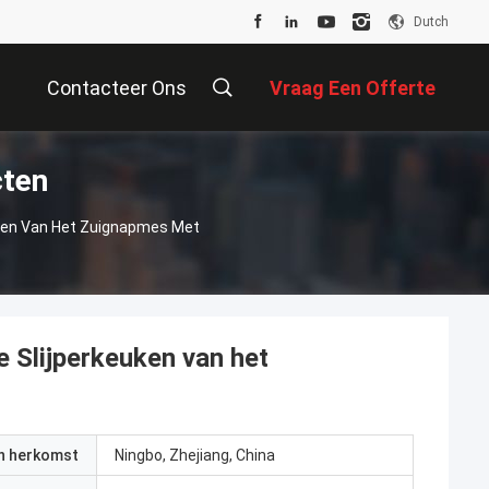
Dutch
Contacteer Ons
Vraag Een Offerte
cten
Aan
uken Van Het Zuignapmes Met
 Slijperkeuken van het
an herkomst
Ningbo, Zhejiang, China