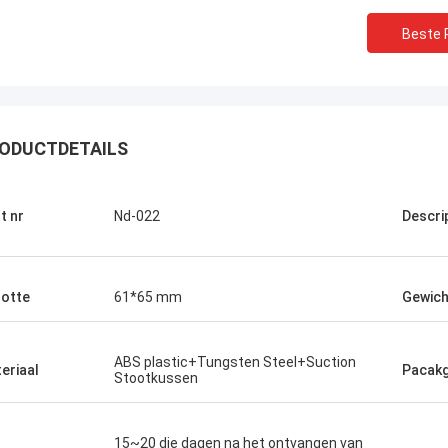
Beste P
ODUCTDETAILS
t nr
Nd-022
Descri
otte
61*65 mm
Gewich
Chris Melia
echts Norton, Geen Behoefte Andere
ABS plastic+Tungsten Steel+Suction
ncier!
eriaal
Pacak
Stootkussen
15~20 die dagen na het ontvangen van