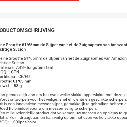
ODUCTOMSCHRIJVING
ine Grootte 61*65mm de Slijper van het de Zuignapmes van Amazoni
chtige Sucion
Kleine Grootte 61*65mm de Slijper van het de Zuignapmes van Amazoni
chtige Sucion
ateriaal: ABS+tungstenstaal
OQ: 1 CTN
Certificaat: CE/EU
rootte: 61*65 mm
ewicht: 53 g
an gemakkelijk aan om het even welke vlakke oppervlakte met deze zu
ordt ontworpen voor het veilige, snel efficiënte en geschikte scherpen.
it is een innovatieve messenslijper, gemakkelijk te gebruiken hebben 
oed hulpmiddel voor u om messen veilig te scherpen.
en milieuvriendelijk product dat volkomen uw messen en opnieuw te g
et is klein, draagbaar, en kan veilig op om het even welke vlakke opp
MOQ: 1,000pcs/color