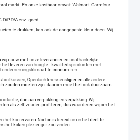
al markt. En onze kostbaar omvat: Walmart. Carrefour.
/C.D/P.D/A enz. goed
ucten te drukken, kan ook de aangepaste kleur doen. Wij
n wij nauw met onze leverancier en onafhankelijke
 het leveren van hoogte - kwaliteitsproducten met
end ondernemingsklimaat te concurreren.
gsstootkussen, Openluchtmessenslijper en alle andere
sch zouden moeten zijn, daarom moet het ook duurzaam
productie, dan aan verpakking en verpakking. Wij
nten als zelf zouden profiteren, dus waarderen wij om het
n het kan ervaren. Norton is bereid om in het deel te
s het koken plezieriger zou vinden.