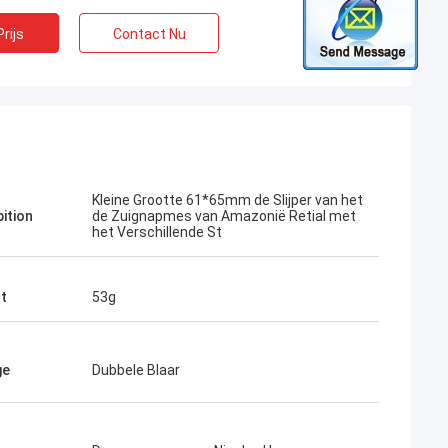
rijs
Contact Nu
Kleine Grootte 61*65mm de Slijper van het
pition
de Zuignapmes van Amazonië Retial met
het Verschillende St
t
53g
ge
Dubbele Blaar