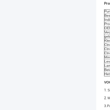
Pro
Pun
Bes
Ind
Pro
OE
Ver
geb
Kle
Ctn
Ctn
Ctn
Mi
Lev
Lan
Bet
Het
VO
1.
S
2.
M
3.P