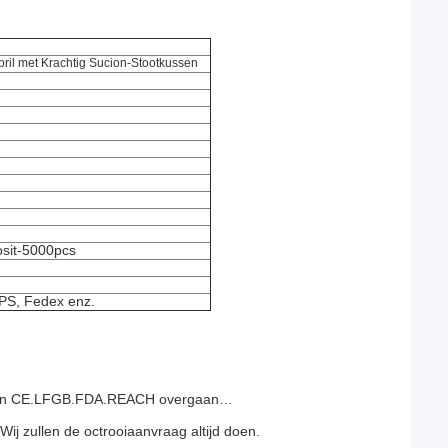
pril met Krachtig Sucion-Stootkussen
sit-5000pcs
UPS, Fedex enz.
al kan CE.LFGB.FDA.REACH overgaan…
ij zullen de octrooiaanvraag altijd doen.