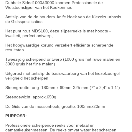
Dubbele Sided1000&3000 knarsen Professionele de
Wetsteenslijper van het Keukenmes
Antislip van de de houders+knife Hoek van de Kiezelzuurbasis
de Gidsspecificaties
Het punt no.s MDS100, deze slijperreeks is met hoogte -
kwaliteit, perfect ontwerp,
Het hoogwaardige korund verzekert efficiënte scherpende
resultaten
Tweezijdig scherpend ontwerp (1000 gruis het ruwe malen en
3000 gruis het fijne malen)
Uitgerust met antislip de basiswaarborg van het kiezelzuurgel
veiligheid het scherpen
Steengrootte: ong. 180mm x 60mm X25 mm (7“ x 2,4“ x 1,1“)
Steengewicht: approx.650g
De Gids van de messenhoek, grootte: 100mmx20mm
PURPOSR:
Professionele scherpende reeks voor metaal en
damastkeukenmessen. De reeks omvat water het scherpen