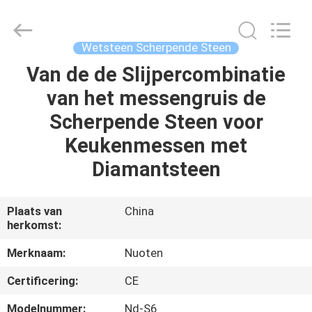
Yuyao
Norton
Electric
Appliance
Co.,
Wetsteen Scherpende Steen
Ltd..
All
Van de de Slijpercombinatie
HUIS
Rights
Reserved.
van het messengruis de
PRODUCTEN
Scherpende Steen voor
Keukenmessen met
VIDEO'S
Diamantsteen
OVER
Plaats van
China
herkomst:
ONS
Merknaam:
Nuoten
FABRIEKSTOUR
Certificering:
CE
Modelnummer:
Nd-S6