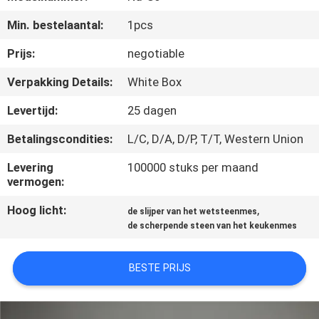
KWALITEITSCONTROLE
Min. bestelaantal:
1pcs
NEEM
Prijs:
negotiable
CONTACT
Verpakking Details:
White Box
MET
Levertijd:
25 dagen
ONS
Betalingscondities:
L/C, D/A, D/P, T/T, Western Union
OP
Levering
100000 stuks per maand
vermogen:
NIEUWS
Hoog licht:
,
de slijper van het wetsteenmes
de scherpende steen van het keukenmes
GEVALLEN
BESTE PRIJS
VRAAG
EEN