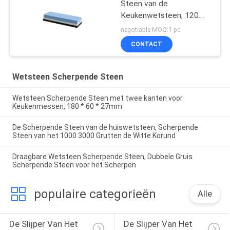
Steen van de
Keukenwetsteen, 120
het Messenslijper van 80
negotiable MOQ:1 pc
Gruissteen
CONTACT
Wetsteen Scherpende Steen
Wetsteen Scherpende Steen met twee kanten voor
Keukenmessen, 180 * 60 * 27mm
De Scherpende Steen van de huiswetsteen, Scherpende
Steen van het 1000 3000 Grutten de Witte Korund
Draagbare Wetsteen Scherpende Steen, Dubbele Gruis
Scherpende Steen voor het Scherpen
populaire categorieën
Alle
De Slijper Van Het 
De Slijper Van Het 