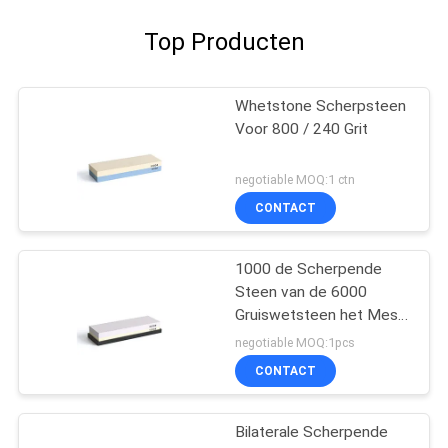
Top Producten
Whetstone Scherpsteen
Voor 800 / 240 Grit
negotiable MOQ:1 ctn
CONTACT
1000 de Scherpende
Steen van de 6000
Gruiswetsteen het Mes
van Waterstone van het
negotiable MOQ:1pcs
7 Duimkorund
CONTACT
Bilaterale Scherpende