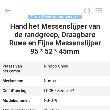
Yuyao
Norton
Electric
Appliance
Co.,
Grote Bevorderingspunten
Ltd..
All
Hand het Messenslijper van
HUIS
Rights
Reserved.
de randgreep, Draagbare
PRODUCTEN
Ruwe en Fijne Messenslijper
95 * 52 * 45mm
VIDEO'S
Plaats van
Ningbo China
herkomst:
OVER
ONS
Merknaam:
Nuoten
Certificering:
LFGB / Sedex 4P
FABRIEKSTOUR
Modelnummer:
Nd-079