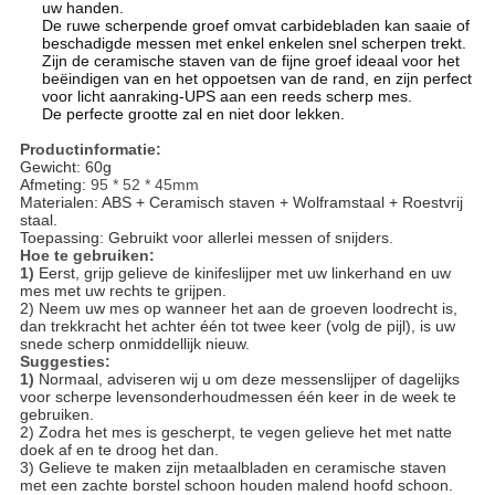
uw handen.
De ruwe scherpende groef omvat carbidebladen kan saaie of
beschadigde messen met enkel enkelen snel scherpen trekt.
Zijn de ceramische staven van de fijne groef ideaal voor het
beëindigen van en het oppoetsen van de rand, en zijn perfect
voor licht aanraking-UPS aan een reeds scherp mes.
De perfecte grootte zal en niet door lekken.
Productinformatie:
Gewicht: 60g
Afmeting:
95 * 52 * 45mm
Materialen: ABS + Ceramisch staven + Wolframstaal + Roestvrij
staal.
Toepassing: Gebruikt voor allerlei messen of snijders.
Hoe te gebruiken:
1)
Eerst, grijp gelieve de kinifeslijper met uw linkerhand en uw
mes met uw rechts te grijpen.
2) Neem uw mes op wanneer het aan de groeven loodrecht is,
dan trekkracht het achter één tot twee keer (volg de pijl), is uw
snede scherp onmiddellijk nieuw.
Suggesties:
1)
Normaal, adviseren wij u om deze messenslijper of dagelijks
voor scherpe levensonderhoudmessen één keer in de week te
gebruiken.
2) Zodra het mes is gescherpt, te vegen gelieve het met natte
doek af en te droog het dan.
3) Gelieve te maken zijn metaalbladen en ceramische staven
met een zachte borstel schoon houden malend hoofd schoon.