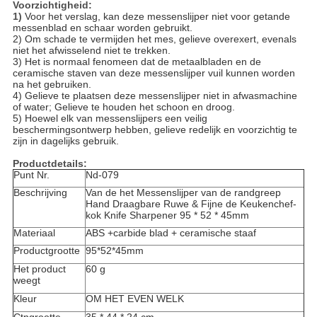
Voorzichtigheid:
1)
Voor het verslag, kan deze messenslijper niet voor getande
messenblad en schaar worden gebruikt.
2) Om schade te vermijden het mes, gelieve overexert, evenals
niet het afwisselend niet te trekken.
3) Het is normaal fenomeen dat de metaalbladen en de
ceramische staven van deze messenslijper vuil kunnen worden
na het gebruiken.
4) Gelieve te plaatsen deze messenslijper niet in afwasmachine
of water; Gelieve te houden het schoon en droog.
5) Hoewel elk van messenslijpers een veilig
beschermingsontwerp hebben, gelieve redelijk en voorzichtig te
zijn in dagelijks gebruik.
Productdetails:
Punt Nr.
Nd-079
Beschrijving
Van de het Messenslijper van de randgreep
Hand Draagbare Ruwe & Fijne de Keukenchef-
kok Knife Sharpener 95 * 52 * 45mm
Materiaal
ABS +carbide blad + ceramische staaf
Productgrootte
95*52*45mm
Het product
60 g
weegt
Kleur
OM HET EVEN WELK