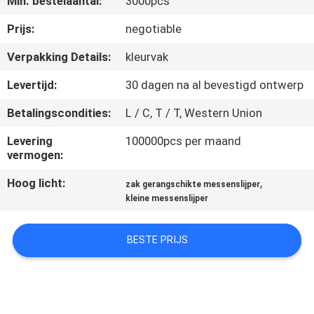
Min. bestelaantal:
3000pcs
KWALITEITSCONTROLE
Prijs:
negotiable
NEEM
Verpakking Details:
kleurvak
CONTACT
Levertijd:
30 dagen na al bevestigd ontwerp
MET
Betalingscondities:
L / C, T / T, Western Union
ONS
Levering
100000pcs per maand
OP
vermogen:
Hoog licht:
,
zak gerangschikte messenslijper
NIEUWS
kleine messenslijper
GEVALLEN
BESTE PRIJS
VRAAG
EEN