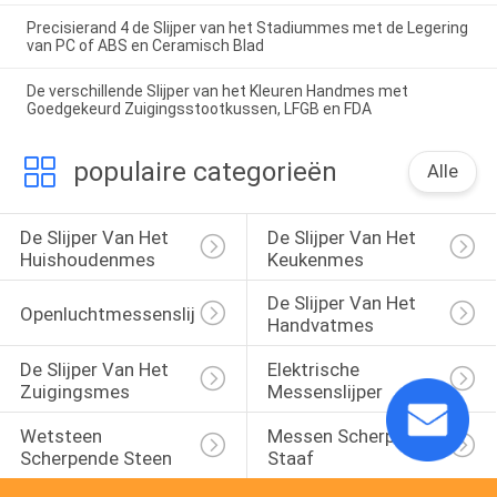
Precisierand 4 de Slijper van het Stadiummes met de Legering
van PC of ABS en Ceramisch Blad
De verschillende Slijper van het Kleuren Handmes met
Goedgekeurd Zuigingsstootkussen, LFGB en FDA
populaire categorieën
Alle
De Slijper Van Het 
De Slijper Van Het 
Huishoudenmes
Keukenmes
De Slijper Van Het 
Openluchtmessenslijper
Handvatmes
De Slijper Van Het 
Elektrische 
Zuigingsmes
Messenslijper
Wetsteen 
Messen Scherpende 
Scherpende Steen
Staaf