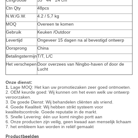
Ctngrootte
35 * 44 * 24 cm
Ctn Qty
48pcs
N.W./G.W.
4.2 / 5,7 kg
MOQ
Overeen te komen
Gebruik
Keuken /Outdoor
Levertijd
Ongeveer 15 dagen na al bevestigd ontwerp
Oorsprong
China
Betalingstermijn
T/T, L/C
Het verschepen
Door overzees van Ningbo-haven of door de
Lucht
Onze dienst:
1.
Lage MOQ: Het kan uw promotiezaken zeer goed ontmoeten.
2. OEM keurde goed: Wij kunnen om het even welk uw ontwerp
veroorzaken.
3. De goede Dienst: Wij behandelen cliënten als vriend.
4. Goede Kwaliteit: Wij hebben strikt systeem voor
kwaliteitscontrole. Goede reputatie in de markt.
5. Snelle Levering: één uur komt ningbo portt aan
6. Onze producten zijn veilig, geen kwaad aan menselijk lichaam
7. het embleem kan worden in reliëf gemaakt
Productbeelden