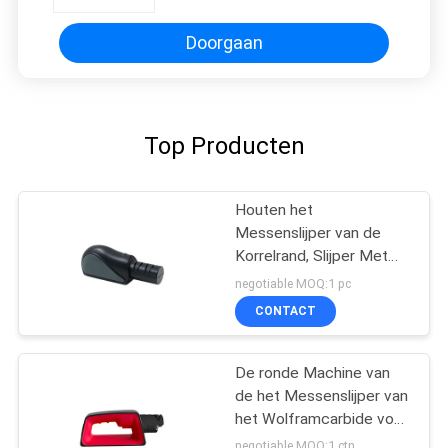
Doorgaan
Top Producten
Houten het
Messenslijper van de
Korrelrand, Slijper Met
hoge weerstand van het
negotiable MOQ:1 pc
het Werk de Scherpe
CONTACT
Mes
De ronde Machine van
de het Messenslijper van
het Wolframcarbide voor
Messenhulpmiddel het
negotiable MOQ:1 ctn