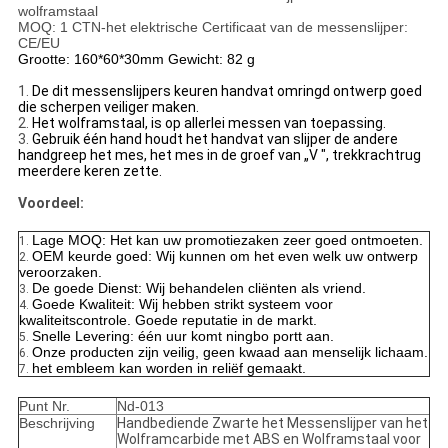
wolframstaal
MOQ: 1 CTN-het elektrische Certificaat van de messenslijper:
CE/EU
Grootte: 160*60*30mm Gewicht: 82 g
1.
De dit messenslijpers keuren handvat omringd ontwerp goed
die scherpen veiliger maken.
2.
Het wolframstaal, is op allerlei messen van toepassing.
3.
Gebruik één hand houdt het handvat van slijper de andere
handgreep het mes, het mes in de groef van „V ", trekkrachtrug
meerdere keren zette.
Voordeel:
Lage MOQ: Het kan uw promotiezaken zeer goed ontmoeten.
1.
OEM keurde goed: Wij kunnen om het even welk uw ontwerp
2.
veroorzaken.
De goede Dienst: Wij behandelen cliënten als vriend.
3.
Goede Kwaliteit: Wij hebben strikt systeem voor
4.
kwaliteitscontrole. Goede reputatie in de markt.
Snelle Levering: één uur komt ningbo portt aan.
5.
Onze producten zijn veilig, geen kwaad aan menselijk lichaam.
6.
het embleem kan worden in reliëf gemaakt.
7.
Punt Nr.
Nd-013
Beschrijving
Handbediende Zwarte het Messenslijper van het
Wolframcarbide met ABS en Wolframstaal voor