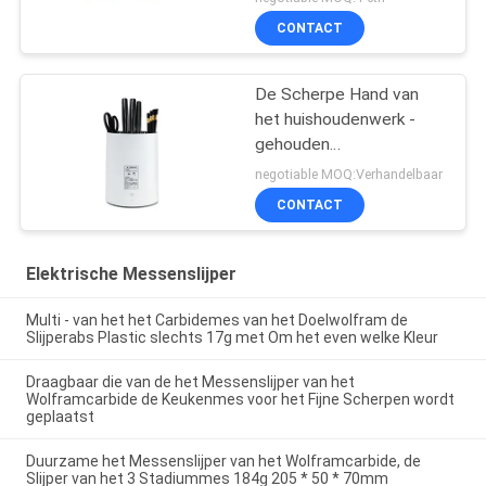
Scherpen
CONTACT
De Scherpe Hand van
het huishoudenwerk -
gehouden
Messenslijpers voor
negotiable MOQ:Verhandelbaar
Promotiegift, Vrouwen
CONTACT
Elektrische Messenslijper
Multi - van het het Carbidemes van het Doelwolfram de
Slijperabs Plastic slechts 17g met Om het even welke Kleur
Draagbaar die van de het Messenslijper van het
Wolframcarbide de Keukenmes voor het Fijne Scherpen wordt
geplaatst
Duurzame het Messenslijper van het Wolframcarbide, de
Slijper van het 3 Stadiummes 184g 205 * 50 * 70mm