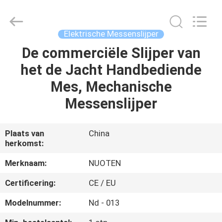
Yuyao
Norton
Electric
Appliance
Co.,
Elektrische Messenslijper
Ltd..
All
De commerciële Slijper van
HUIS
Rights
Reserved.
het de Jacht Handbediende
PRODUCTEN
Mes, Mechanische
Messenslijper
VIDEO'S
Plaats van
China
herkomst:
OVER
ONS
Merknaam:
NUOTEN
Certificering:
CE / EU
FABRIEKSTOUR
Modelnummer:
Nd - 013