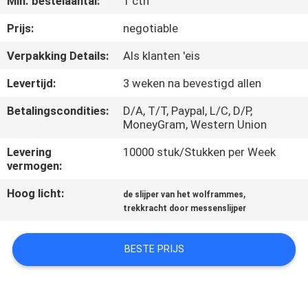
Min. bestelaantal:
1 ctn
KWALITEITSCONTROLE
Prijs:
negotiable
NEEM
Verpakking Details:
Als klanten 'eis
CONTACT
Levertijd:
3 weken na bevestigd allen
MET
Betalingscondities:
D/A, T/T, Paypal, L/C, D/P,
ONS
MoneyGram, Western Union
OP
Levering
10000 stuk/Stukken per Week
vermogen:
NIEUWS
Hoog licht:
,
de slijper van het wolframmes
trekkracht door messenslijper
GEVALLEN
BESTE PRIJS
VRAAG
EEN