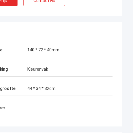
rijs
Contact Nu
te
140 * 72 * 40mm
king
Kleurenvak
 grootte
44 * 34 * 32cm
per