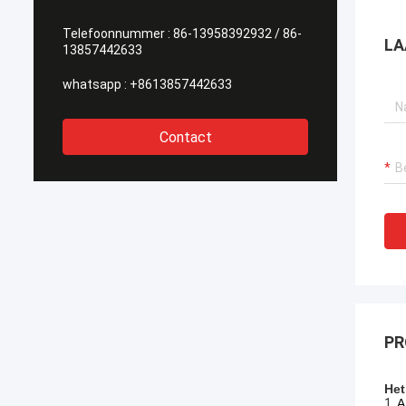
Telefoonnummer :
86-13958392932 / 86-
LA
13857442633
whatsapp :
+8613857442633
Contact
PR
Het
1.
A