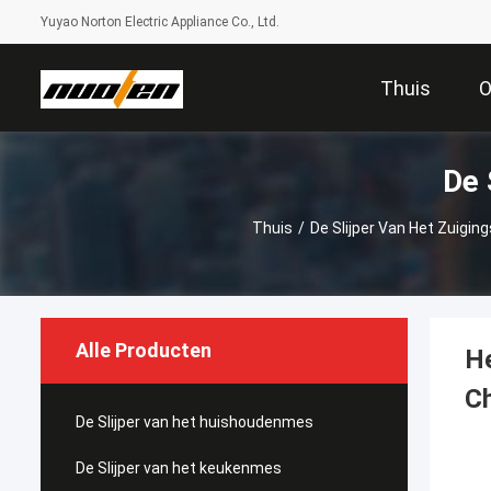
Yuyao Norton Electric Appliance Co., Ltd.
Thuis
O
De 
Thuis
/
De Slijper Van Het Zuigi
Alle Producten
He
C
De Slijper van het huishoudenmes
De Slijper van het keukenmes