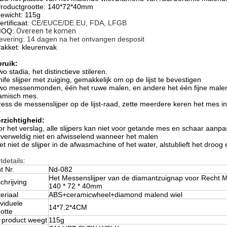
roductgrootte: 140*72*40mm
ewicht: 115g
ertificaat:
CE/EUCE/DE EU, FDA, LFGB
MOQ:
Overeen te komen
evering: 14 dagen na het ontvangen desposit
akket: kleurenvak
ruik:
o stadia, het distinctieve stileren.
nife slijper met zuiging, gemakkelijk om op de lijst te bevestigen
wo messenmonden, één het ruwe malen, en andere het één fijne malen
amisch mes.
ress de messenslijper op de lijst-raad, zette meerdere keren het mes in
rzichtigheid:
or het verslag, alle slijpers kan niet voor getande mes en schaar aanp
verweldig niet en afwisselend wanneer het malen
et niet de slijper in de afwasmachine of het water, alstublieft het dro
tdetails:
t Nr.
Nd-082
Het Messenslijper van de diamantzuignap voor Recht 
chrijving
140 * 72 * 40mm
eriaal
ABS+ceramicwheel+diamond malend wiel
ividuele
14*7.2*4CM
otte
 product weegt
115g