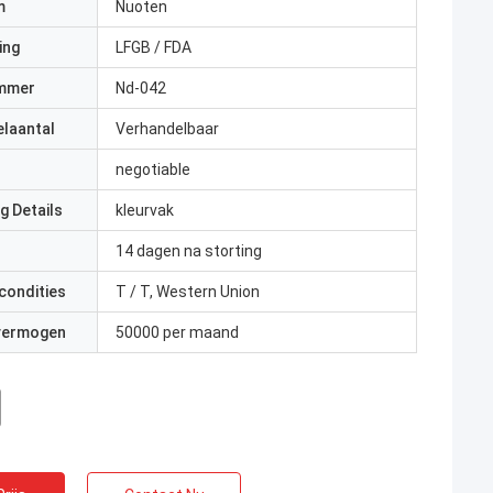
m
Nuoten
ing
LFGB / FDA
mmer
Nd-042
elaantal
Verhandelbaar
negotiable
g Details
kleurvak
14 dagen na storting
condities
T / T, Western Union
 vermogen
50000 per maand