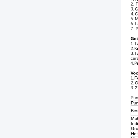
2.
P
3.
G
4.
C
5.
6.
L
7.
P
Geb
1.Tw
2.K
3.T
cer
4.P
Voo
1.F
2.
O
3.
Z
Pun
Pun
Bes
Mat
Ind
Gro
Het