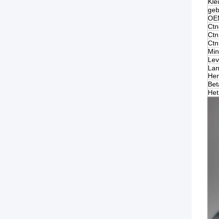
Kle
geb
OE
Ctn
Ctn
Ctn
Mi
Lev
Lan
Her
Bet
Het