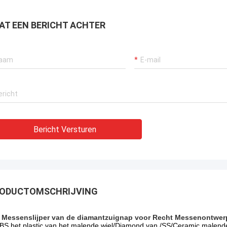
AT EEN BERICHT ACHTER
Bericht Versturen
ODUCTOMSCHRIJVING
 Messenslijper van de diamantzuignap voor Recht Messenontwerp
BS het plastic van het malende wiel/Diamond van /SS/Ceramic malende