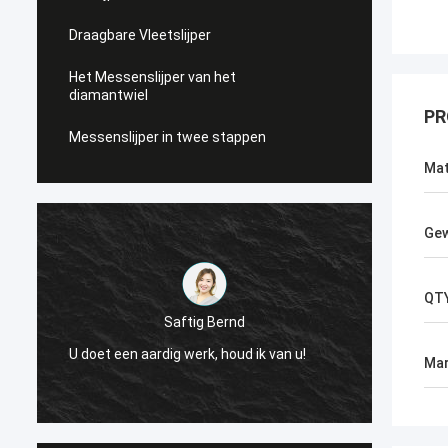
Draagbare Vleetslijper
Het Messenslijper van het
diamantwiel
PR
Messenslijper in twee stappen
Mat
Gew
QT
Saftig Bernd
e
Nu, sl
U doet een aardig werk, houd ik van u!
Mar
Levera