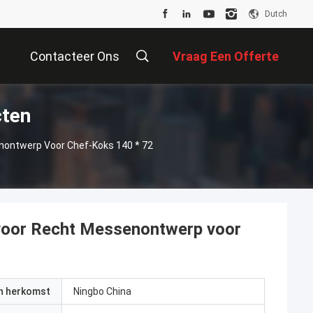
Dutch
Contacteer Ons
Vraag Een Offerte
cten
Aan
nontwerp Voor Chef-Koks 140 * 72
 voor Recht Messenontwerp voor
an herkomst
Ningbo China