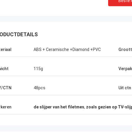
Beste P
ODUCTDETAILS
eriaal
ABS + Ceramische +Diamond +PVC
Groot
icht
115g
Verpak
Y/CTN
48pcs
Uit ctn
Chris Melia
echts Norton, Geen Behoefte Andere
keren
de slijper van het filetmes
,
zoals gezien op TV-slij
ncier!