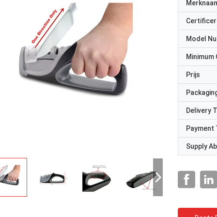
Merknaa
Certificer
Model N
Minimum 
Prijs
Packaging
Delivery 
Payment 
Supply Abi