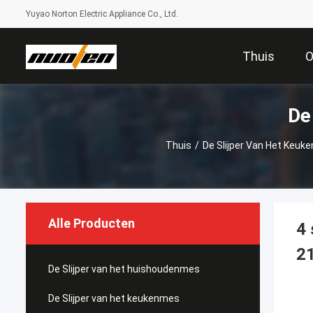
Yuyao Norton Electric Appliance Co., Ltd.
Thuis
O
De
Thuis
/
De Slijper Van Het Keuk
Alle Producten
4 
21
De Slijper van het huishoudenmes
De Slijper van het keukenmes