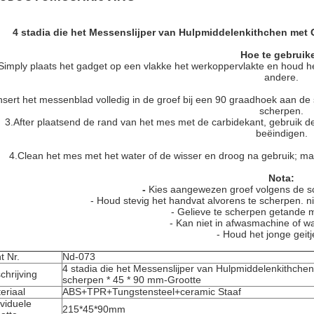
4 stadia die het Messenslijper van Hulpmiddelenkithchen met 
Hoe te gebruik
Simply plaats het gadget op een vlakke het werkoppervlakte en houd
andere.
nsert het messenblad volledig in de groef bij een 90 graadhoek aan de s
scherpen.
3.After plaatsend de rand van het mes met de carbidekant, gebruik d
beëindigen.
4.Clean het mes met het water of de wisser en droog na gebruik; ma
Nota:
-
Kies aangewezen groef volgens de s
- Houd stevig het handvat alvorens te scherpen. n
- Gelieve te scherpen getande 
- Kan niet in afwasmachine of w
- Houd het jonge geit
t Nr.
Nd-073
4 stadia die het Messenslijper van Hulpmiddelenkithche
chrijving
scherpen * 45 * 90 mm-Grootte
eriaal
ABS+TPR+Tungstensteel+ceramic Staaf
ividuele
215*45*90mm