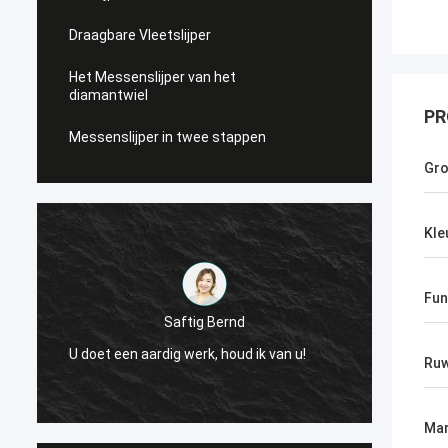
Draagbare Vleetslijper
Het Messenslijper van het
diamantwiel
PR
Messenslijper in twee stappen
Gro
Kle
Fun
Saftig Bernd
e
Nu, sl
U doet een aardig werk, houd ik van u!
Ruw
Levera
Mar