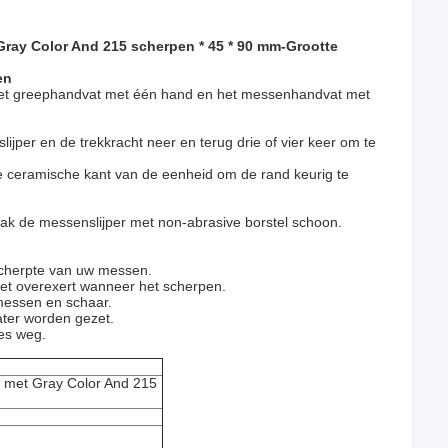
Gray Color And 215 scherpen * 45 * 90 mm-Grootte
en
 het greephandvat met één hand en het messenhandvat met
lijper en de trekkracht neer en terug drie of vier keer om te
e ceramische kant van de eenheid om de rand keurig te
ak de messenslijper met non-abrasive borstel schoon.
cherpte van uw messen.
iet overexert wanneer het scherpen.
messen en schaar.
ater worden gezet.
jes weg.
n met Gray Color And 215