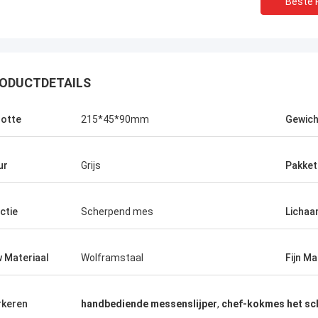
Beste P
ODUCTDETAILS
otte
215*45*90mm
Gewich
ur
Grijs
Pakket
ctie
Scherpend mes
Lichaa
Chris Melia
echts Norton, Geen Behoefte Andere
 Materiaal
Wolframstaal
Fijn Ma
ncier!
keren
handbediende messenslijper
,
chef-kokmes het sc