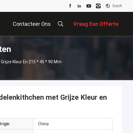
Dutch
Contacteer Ons
Vraag Een Offerte
ten
Aan
Grijze Kleur En 215 * 45 * 90 Mm-
delenkithchen met Grijze Kleur en
rigin
China