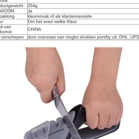
otte
ductgewicht
254g
M/ODM
Ja
pakking
kleurenvak of als klantenvereiste
ur
Om het even welke Kleur
d van
CHINA
komst
 verschepen
door overzees van ningbo drukken port/by uit: DHL, UPS