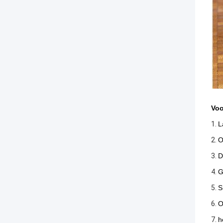
Vo
Voo
1.
L
2.
O
3.
D
4.
G
5.
S
6.
O
7.
h