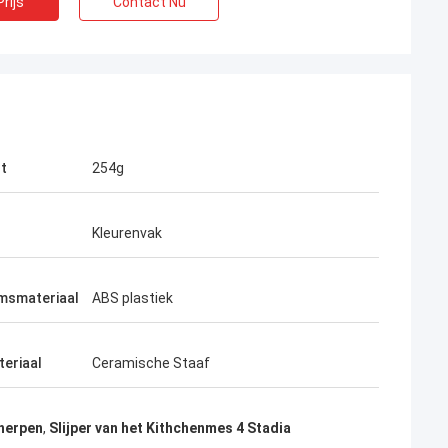
rijs
Contact Nu
t
254g
Kleurenvak
msmateriaal
ABS plastiek
teriaal
Ceramische Staaf
herpen
,
Slijper van het Kithchenmes 4 Stadia