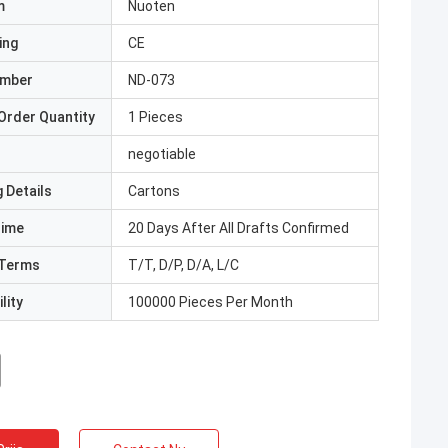
m
Nuoten
ing
CE
umber
ND-073
Order Quantity
1 Pieces
negotiable
 Details
Cartons
Time
20 Days After All Drafts Confirmed
Terms
T/T, D/P, D/A, L/C
lity
100000 Pieces Per Month