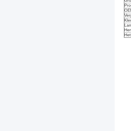
Gro
Pro
OE
Ver
Kle
Lan
Her
Het