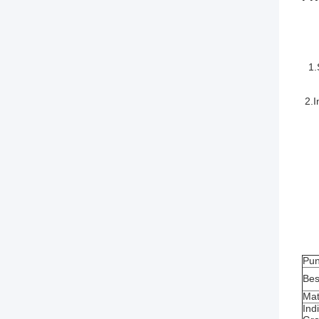
1.
2.I
Pun
Bes
Mat
Ind