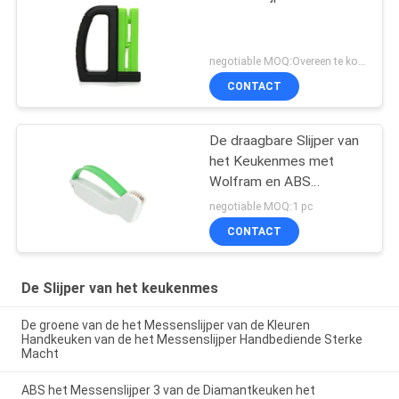
negotiable MOQ:Overeen te komen
CONTACT
De draagbare Slijper van
het Keukenmes met
Wolfram en ABS
Kunststof
negotiable MOQ:1 pc
CONTACT
De Slijper van het keukenmes
De groene van de het Messenslijper van de Kleuren
Handkeuken van de het Messenslijper Handbediende Sterke
Macht
ABS het Messenslijper 3 van de Diamantkeuken het