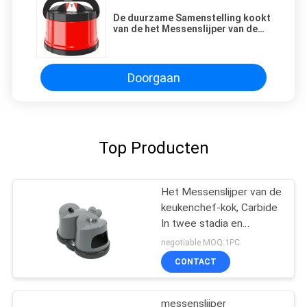
De duurzame Samenstelling kookt
van de het Messenslijper van de
Messenslijper het Gemakkelijke
Scherpe Compacte Ontwerp
Doorgaan
Top Producten
Het Messenslijper van de
keukenchef-kok, Carbide
In twee stadia en
Ceramische Slijper
negotiable MOQ:1PC
CONTACT
messenslijper