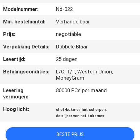
KWALITEITSCONTROLE
Modelnummer:
Nd-022
NEEM
Min. bestelaantal:
Verhandelbaar
CONTACT
Prijs:
negotiable
MET
Verpakking Details:
Dubbele Blaar
ONS
Levertijd:
25 dagen
OP
Betalingscondities:
L/C, T/T, Western Union,
MoneyGram
NIEUWS
Levering
80000 PCs per maand
vermogen:
GEVALLEN
Hoog licht:
,
chef-kokmes het scherpen
de slijper van het koksmes
VRAAG
EEN
BESTE PRIJS