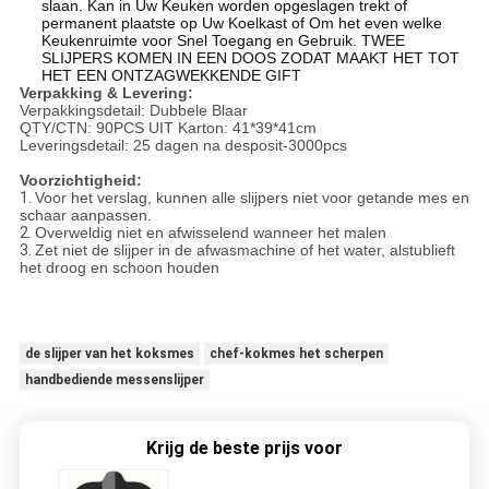
slaan. Kan in Uw Keuken worden opgeslagen trekt of
permanent plaatste op Uw Koelkast of Om het even welke
Keukenruimte voor Snel Toegang en Gebruik. TWEE
SLIJPERS KOMEN IN EEN DOOS ZODAT MAAKT HET TOT
HET EEN ONTZAGWEKKENDE GIFT
Verpakking & Levering:
Verpakkingsdetail: Dubbele Blaar
QTY/CTN: 90PCS UIT Karton: 41*39*41cm
Leveringsdetail: 25 dagen na desposit-3000pcs
Voorzichtigheid:
1.
Voor het verslag, kunnen alle slijpers niet voor getande mes en
schaar aanpassen.
2.
Overweldig niet en afwisselend wanneer het malen
3.
Zet niet de slijper in de afwasmachine of het water, alstublieft
het droog en schoon houden
de slijper van het koksmes
chef-kokmes het scherpen
handbediende messenslijper
Krijg de beste prijs voor