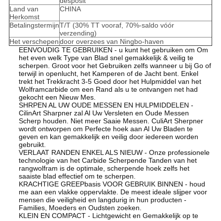
desposit
Land van
CHINA
Herkomst
Betalingstermijn
T/T (30% TT vooraf, 70%-saldo vóór
verzending)
Het verschepen
door overzees van Ningbo-haven
EENVOUDIG TE GEBRUIKEN - u kunt het gebruiken om Om
het even welk Type van Blad snel gemakkelijk & veilig te
scherpen. Groot voor het Gebruiken zelfs wanneer u bij Go of
terwijl in openlucht, het Kamperen of de Jacht bent. Enkel
trekt het Trekkracht 3-5 Goed door het Hulpmiddel van het
Wolframcarbide om een Rand als u te ontvangen net had
gekocht een Nieuw Mes.
SHRPEN AL UW OUDE MESSEN EN HULPMIDDELEN -
CilinArt Sharpner zal Al Uw Versleten en Oude Messen
Scherp houden. Niet meer Saaie Messen. CuliArt Sherpner
wordt ontworpen om Perfecte hoek aan Al Uw Bladen te
geven en kan gemakkelijk en veilig door iedereen worden
gebruikt.
VERLAAT RANDEN ENKEL ALS NIEUW - Onze professionele
technologie van het Carbide Scherpende Tanden van het
rangwolfram is de optimale, scherpende hoek zelfs het
saaiste blad effectief om te scherpen.
KRACHTIGE GREEPbasis VOOR GEBRUIK BINNEN - houd
me aan een vlakke oppervlakte. De meest ideale slijper voor
mensen die veiligheid en langdurig in hun producten -
Families, Moeders en Oudsten zoeken.
KLEIN EN COMPACT - Lichtgewicht en Gemakkelijk op te