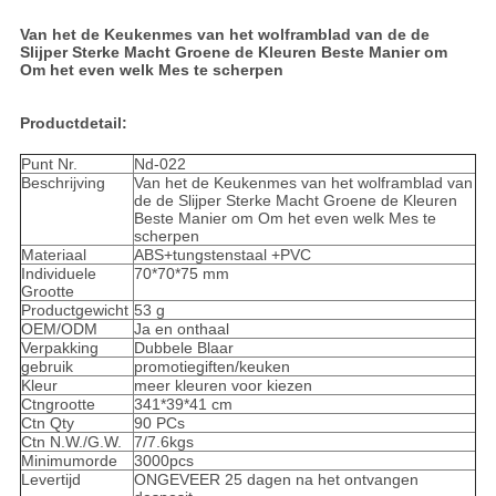
Van het de Keukenmes van het wolframblad van de de
Slijper Sterke Macht Groene de Kleuren Beste Manier om
Om het even welk Mes te scherpen
Productdetail:
Punt Nr.
Nd-022
Beschrijving
Van het de Keukenmes van het wolframblad van
de de Slijper Sterke Macht Groene de Kleuren
Beste Manier om Om het even welk Mes te
scherpen
Materiaal
ABS+tungstenstaal +PVC
Individuele
70*70*75 mm
Grootte
Productgewicht
53 g
OEM/ODM
Ja en onthaal
Verpakking
Dubbele Blaar
gebruik
promotiegiften/keuken
Kleur
meer kleuren voor kiezen
Ctngrootte
341*39*41 cm
Ctn Qty
90 PCs
Ctn N.W./G.W.
7/7.6kgs
Minimumorde
3000pcs
Levertijd
ONGEVEER 25 dagen na het ontvangen