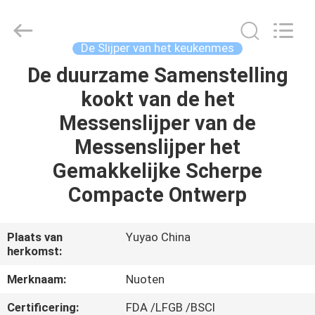
Yuyao
Norton
Electric
Appliance
Co.,
De Slijper van het keukenmes
Ltd..
All
De duurzame Samenstelling
HUIS
Rights
Reserved.
kookt van de het
PRODUCTEN
Messenslijper van de
Messenslijper het
VIDEO'S
Gemakkelijke Scherpe
Compacte Ontwerp
OVER
ONS
Plaats van
Yuyao China
herkomst:
FABRIEKSTOUR
Merknaam:
Nuoten
Certificering:
FDA /LFGB /BSCI