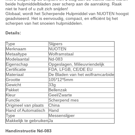
beide hulpmiddelbladen zeer scherp aan de aanraking. Raak
niet te hard of u zult zich snijden!
Globaal, wordt het Scherpende Hulpmiddel van NUOTEN hoogst
geadviseerd. Het is eenvoudig, compact, en efficiënt bij het
scherpen van het snoeien hulpmiddelen.
Details:
Type
Slijpers
Merknaam
NUOTEN
Metaaltype
Wolframstaal
Modelaantal
Nd-083
Eigenschap
Opgeslagen, Milieuvriendelijk
Certificatie
FDA, LFGB, CE/DE EU
Materiaal
De Bladen van het wolframcarbide
Grootte
105*12*5mm
Gewicht
33g
Pakket
Bellenzak
Kleur
Geel/Zwarte
Functie
Scherpend mes
Origineel van plaats
China
Hand of Automatisch
Hand
Type
Messenslijper
Makkelijk te gebruiken
Ja
Handinstructie Nd-083