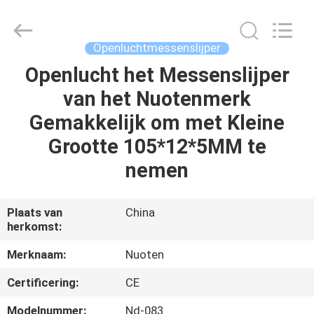
Yuyao
Norton
Electric
Appliance
Co.,
Openluchtmessenslijper
Ltd..
All
Openlucht het Messenslijper
HUIS
Rights
Reserved.
van het Nuotenmerk
PRODUCTEN
Gemakkelijk om met Kleine
Grootte 105*12*5MM te
VIDEO'S
nemen
OVER
Plaats van
China
herkomst:
ONS
Merknaam:
Nuoten
FABRIEKSTOUR
Certificering:
CE
Modelnummer:
Nd-083