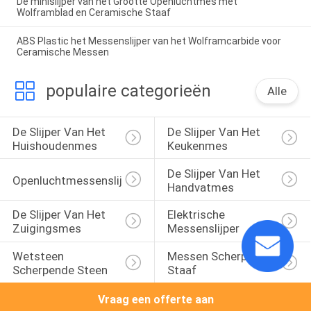
De minislijper van het Grootte Openluchtmes met
Wolframblad en Ceramische Staaf
ABS Plastic het Messenslijper van het Wolframcarbide voor
Ceramische Messen
populaire categorieën
Alle
De Slijper Van Het 
De Slijper Van Het 
Huishoudenmes
Keukenmes
De Slijper Van Het 
Openluchtmessenslijper
Handvatmes
De Slijper Van Het 
Elektrische 
Zuigingsmes
Messenslijper
Wetsteen 
Messen Scherpende 
Scherpende Steen
Staaf
Vraag een offerte aan