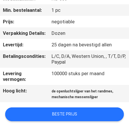
KWALITEITSCONTROLE
Min. bestelaantal:
1 pc
NEEM
Prijs:
negotiable
CONTACT
Verpakking Details:
Dozen
MET
Levertijd:
25 dagen na bevestigd allen
ONS
Betalingscondities:
L/C, D/A, Western Union, , T/T, D/P,
OP
Paypal
Levering
100000 stuks per maand
NIEUWS
vermogen:
Hoog licht:
,
de openluchtslijper van het randmes
GEVALLEN
mechanische messenslijper
VRAAG
BESTE PRIJS
EEN