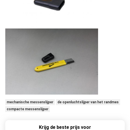
mechanische messenslijper
de openluchtslijper van het randmes
compacte messenslijper
Krijg de beste prijs voor