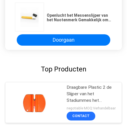
Openlucht het Messenslijper van
het Nuotenmerk Gemakkelijk om
met Kleine Grootte 105*12*5MM
te nemen
Doorgaan
Top Producten
Draagbare Plastic 2 de
Slijper van het
Stadiummes het
Kamperen Hulpmiddelen
negotiable MOQ:Verhandelbaar
met Droog en Schoon
CONTACT