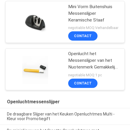
Mini Vorm Buitenshuis
Messenslijper
Keramische Staaf
negotiable MOQ:Verhandelbaar
CONTACT
Openlucht het
Messenslijper van het
Nuotenmerk Gemakkelijk
om met Kleine Grootte
negotiable MOQ:1 pc
105*12*5MM te nemen
CONTACT
Openluchtmessenslijper
De draagbare Slijper van het Keuken Openluchtmes Multi -
Kleur voor Promotiegift