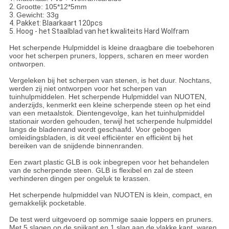
2.
Grootte: 105*12*5mm
3.
Gewicht: 33g
4. Pakket: Blaarkaart 120pcs
5. Hoog - het Staalblad van het kwaliteits Hard Wolfram
Het scherpende Hulpmiddel is kleine draagbare die toebehoren
voor het scherpen pruners, loppers, scharen en meer worden
ontworpen.
Vergeleken bij het scherpen van stenen, is het duur. Nochtans,
werden zij niet ontworpen voor het scherpen van
tuinhulpmiddelen. Het scherpende Hulpmiddel van NUOTEN,
anderzijds, kenmerkt een kleine scherpende steen op het eind
van een metaalstok. Dientengevolge, kan het tuinhulpmiddel
stationair worden gehouden, terwijl het scherpende hulpmiddel
langs de bladenrand wordt geschaafd. Voor gebogen
omleidingsbladen, is dit veel efficiënter en efficiënt bij het
bereiken van de snijdende binnenranden.
Een zwart plastic GLB is ook inbegrepen voor het behandelen
van de scherpende steen. GLB is flexibel en zal de steen
verhinderen dingen per ongeluk te krassen.
Het scherpende hulpmiddel van NUOTEN is klein, compact, en
gemakkelijk pocketable.
De test werd uitgevoerd op sommige saaie loppers en pruners.
Met 5 slagen op de snijkant en 1 slag aan de vlakke kant, waren