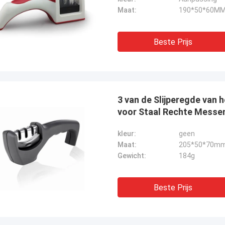
Maat:
190*50*60M
Beste Prijs
3 van de Slijperegde van
voor Staal Rechte Messe
kleur:
geen
Maat:
205*50*70m
Gewicht:
184g
Beste Prijs