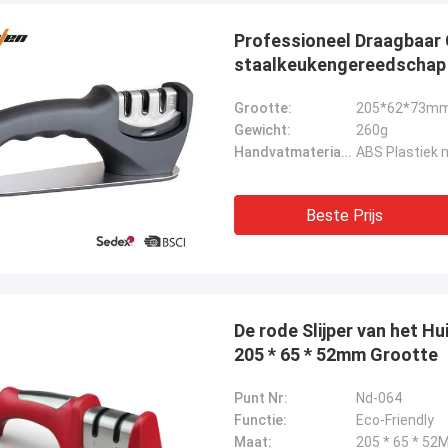
Professioneel Draagbaar 
staalkeukengereedschap 
Grootte:
205*62*73m
Gewicht:
260g
Handvatmateriaal:
ABS Plastiek 
Beste Prijs
Chris Melia
De rode Slijper van het 
echts Norton, Geen Behoefte Andere
205 * 65 * 52mm Grootte
ncier!
Punt Nr:
Nd-064
Functie:
Eco-Friendly
Maat:
205 * 65 * 52