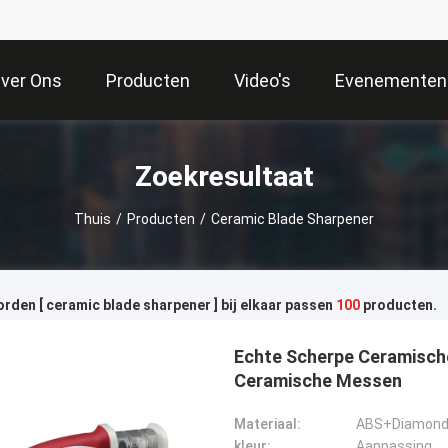
ver Ons
Producten
Video's
Evenementen
Zoekresultaat
Thuis
/
Producten
/
Ceramic Blade Sharpener
den [ ceramic blade sharpener ] bij elkaar passen
100
producten.
Echte Scherpe Ceramische
Ceramische Messen
Materiaal:
ABS+Diamond 
kleur:
Aanpassing