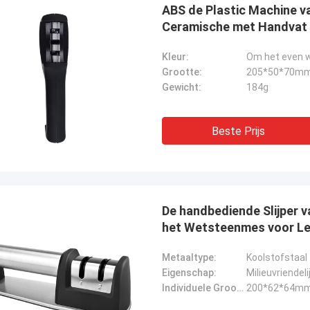
ABS de Plastic Machine v
Ceramische met Handvat
Kleur:
Om het even 
Grootte:
205*50*70m
Gewicht:
184g
Beste Prijs
De handbediende Slijper v
het Wetsteenmes voor Le
Metaaltype:
Koolstofstaal
Eigenschap:
Milieuvriendeli
Individuele Grootte:
200*62*64m