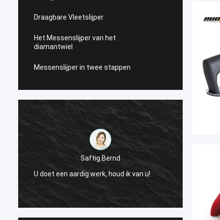
Draagbare Vleetslijper
Het Messenslijper van het
diamantwiel
Messenslijper in twee stappen
Saftig Bernd
e
Nu, sl
U doet een aardig werk, houd ik van u!
Levera