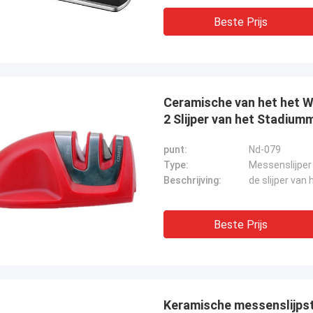
Beste Prijs
Ceramische van het het W
2 Slijper van het Stadiu
punt:
Nd-079
Type:
Messenslijper
Beschrijving:
de slijper va
Beste Prijs
Keramische messenslijpst