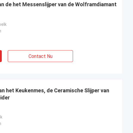
an de het Messenslijper van de Wolframdiamant
welk
m
Contact Nu
an het Keukenmes, de Ceramische Slijper van
ider
jk
m