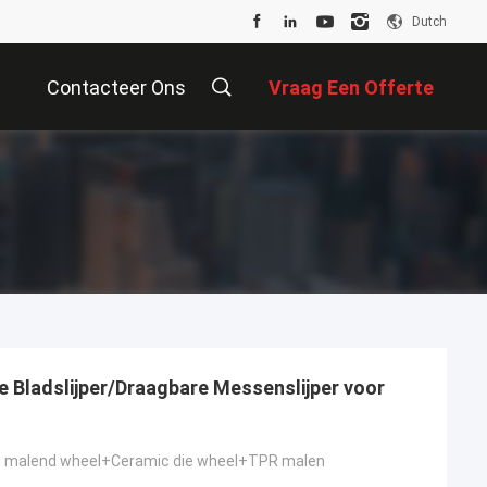
Dutch
Contacteer Ons
Vraag Een Offerte
Aan
 Bladslijper/Draagbare Messenslijper voor
malend wheel+Ceramic die wheel+TPR malen