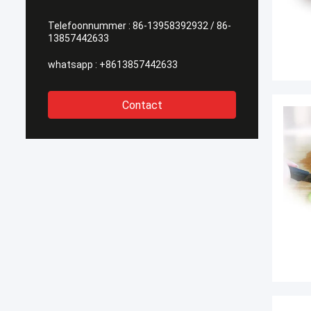
Telefoonnummer :
86-13958392932 / 86-
13857442633
whatsapp :
+8613857442633
Contact