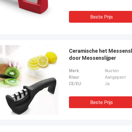
Beste Prijs
Ceramische het Messensli
door Messenslijper
Merk:
Nuoten
Kleur:
Aangepast
CE/EU:
Ja
Beste Prijs