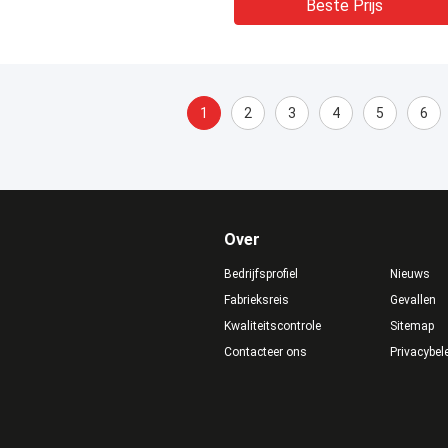
Beste Prijs
1
2
3
4
5
6
Over
Bedrijfsprofiel
Nieuws
Fabrieksreis
Gevallen
Kwaliteitscontrole
Sitemap
Contacteer ons
Privacybel