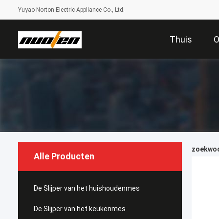
Yuyao Norton Electric Appliance Co., Ltd.
Thuis
O
zoekwoor
Alle Producten
De Slijper van het huishoudenmes
De Slijper van het keukenmes